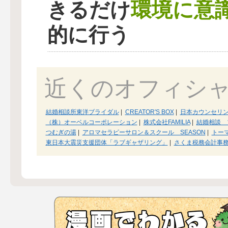
環境に意
きるだけ
的に行う
近くのオフィシ
結婚相談所東洋ブライダル
|
CREATOR'S BOX
|
日本カウンセリ
（株）オーベルコーポレーション
|
株式会社FAMILIA
|
結婚相談 
つむぎの湯
|
アロマセラピーサロン＆スクール SEASON
|
トー
東日本大震災支援団体「ラブギャザリング」
|
さくま税務会計事