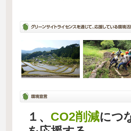
CO2削減
１、
につ