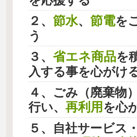
を応援する
節水
節電
２、
、
を
う
省エネ商品
３、
を
入する事を心がけ
４、ごみ（廃棄物
再利用
行い、
を心
５、自社サービス