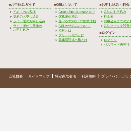
■お申込みガイド
■GSLについて
■お申し込み・料金
初めてのお客様
Green Site Licenseとは？
GSLのお申込み
更新のお申し込み
GSL誕生秘話
料金表
ライト版のお申し込み
選べる3つのCO2削減活動
お申込みまでの流
ライト版から乗換の
GSLの仕組みについて
GSLクイック設置
お申し込み
植林とは
■ログイン
グリーン電力とは
国連認証排出権とは
ログイン
パスワード再発行
会社概要
サイトマップ
特定商取引法
利用規約
プライバシーポリ