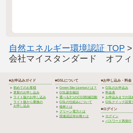
自然エネルギー環境認証 TOP
会社マイスタンダード オフィ
■お申込みガイド
■GSLについて
■お申し込み・料金
初めてのお客様
Green Site Licenseとは？
GSLのお申込み
更新のお申し込み
GSL誕生秘話
料金表
ライト版のお申し込み
選べる3つのCO2削減活動
お申込みまでの流
ライト版から乗換の
GSLの仕組みについて
GSLクイック設置
お申し込み
植林とは
■ログイン
グリーン電力とは
国連認証排出権とは
ログイン
パスワード再発行