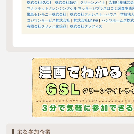
株式会社ROOT
|
株式会社鯖や
|
クリーンメイト
|
宏和印刷株式会
マナラホットクレンジングゲル マッサージプラス口コミ調査事務
飛鳥セレモニー株式会社
|
株式会社フォレスト・ハウス
|
学校法人
コジワンサービス株式会社
|
株式会社Ensya
|
ハンワホームズ株式
有限会社クサノハ化粧品
|
株式会社グラフィス