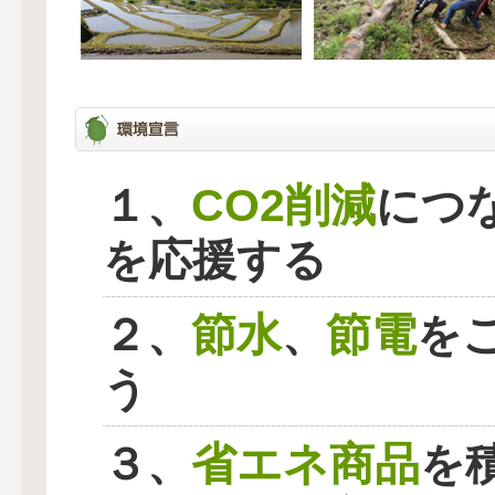
CO2削減
１、
につ
を応援する
節水
節電
２、
、
を
う
省エネ商品
３、
を