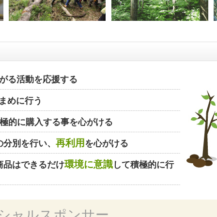
がる活動を応援する
まめに行う
極的に購入する事を心がける
再利用
の分別を行い、
を心がける
環境に意識
商品はできるだけ
して積極的に行
シャルスポンサー