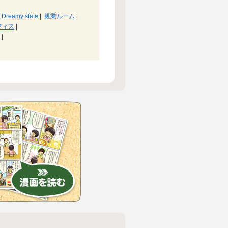
Dreamy state
|
親業ルーム
|
フィス
|
|