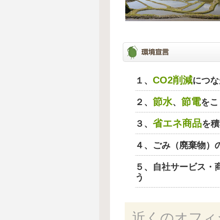
CO2削減
１、
につな
節水
節電
２、
、
をこ
省エネ商品
３、
を積
４、ごみ（廃棄物）
５、自社サービス・
う
近くのオフィ