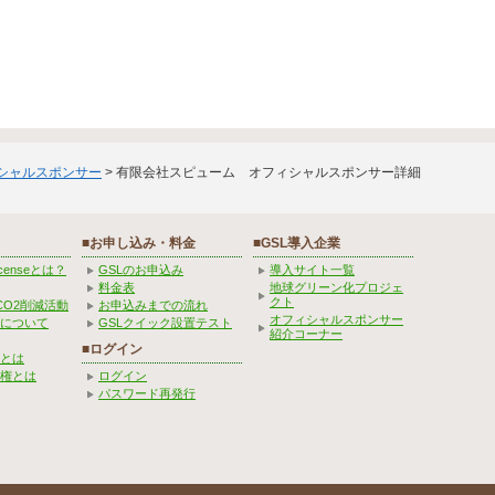
ィシャルスポンサー
> 有限会社スピューム オフィシャルスポンサー詳細
■お申し込み・料金
■GSL導入企業
Licenseとは？
GSLのお申込み
導入サイト一覧
料金表
地球グリーン化プロジェ
クト
CO2削減活動
お申込みまでの流れ
オフィシャルスポンサー
みについて
GSLクイック設置テスト
紹介コーナー
■ログイン
とは
権とは
ログイン
パスワード再発行