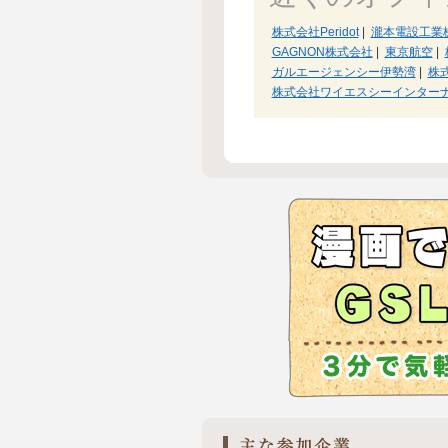
株式会社Peridot
|
瀧本電設工業
GAGNON株式会社
|
東京航空
|
ガルエージェンシー伊勢湾
|
株
株式会社ワイエスシーインター