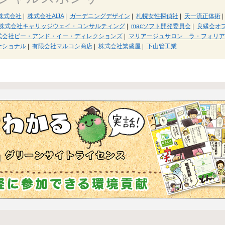
株式会社
|
株式会社AIJA
|
ガーデニングデザイン
|
札幌女性探偵社
|
天一流正体術
|
株式会社キャリッジウェイ・コンサルティング
|
macソフト開発委員会
|
良縁会オ
式会社ピー・アンド・イー・ディレクションズ
|
マリアージュサロン ラ・フォリア
ナショナル
|
有限会社マルコシ商店
|
株式会社繁盛屋
|
下山管工業