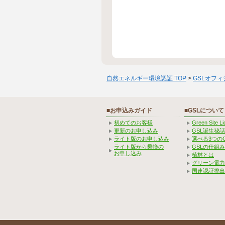
自然エネルギー環境認証 TOP
>
GSLオフ
■お申込みガイド
■GSLについて
初めてのお客様
Green Site 
更新のお申し込み
GSL誕生秘話
ライト版のお申し込み
選べる3つの
ライト版から乗換の
GSLの仕組
お申し込み
植林とは
グリーン電力
国連認証排出