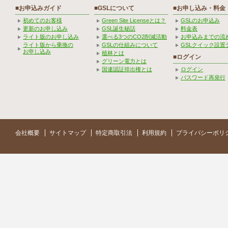
■お申込みガイド
■GSLについて
■お申し込み・料金
初めてのお客様
Green Site Licenseとは？
GSLのお申込み
更新のお申し込み
GSL誕生秘話
料金表
ライト版のお申し込み
選べる3つのCO2削減活動
お申込みまでの流
ライト版から乗換の
GSLの仕組みについて
GSLクイック設置
お申し込み
植林とは
■ログイン
グリーン電力とは
国連認証排出権とは
ログイン
パスワード再発行
会社概要
サイトマップ
特定商取引法
利用規約
プライバシーポリ