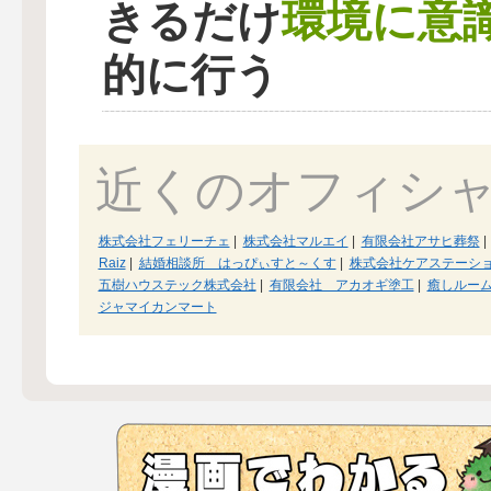
環境に意
きるだけ
的に行う
近くのオフィシ
株式会社フェリーチェ
|
株式会社マルエイ
|
有限会社アサヒ葬祭
|
Raiz
|
結婚相談所 はっぴぃすと～くす
|
株式会社ケアステーシ
五樹ハウステック株式会社
|
有限会社 アカオギ塗工
|
癒しルー
ジャマイカンマート