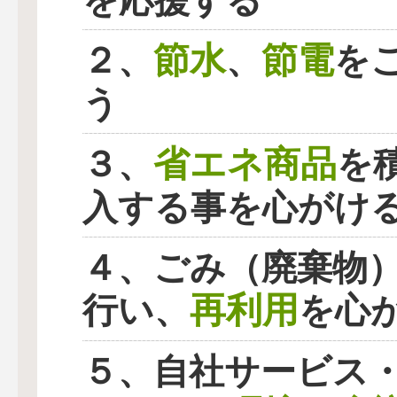
を応援する
節水
節電
２、
、
を
う
省エネ商品
３、
を
入する事を心がけ
４、ごみ（廃棄物
再利用
行い、
を心
５、自社サービス