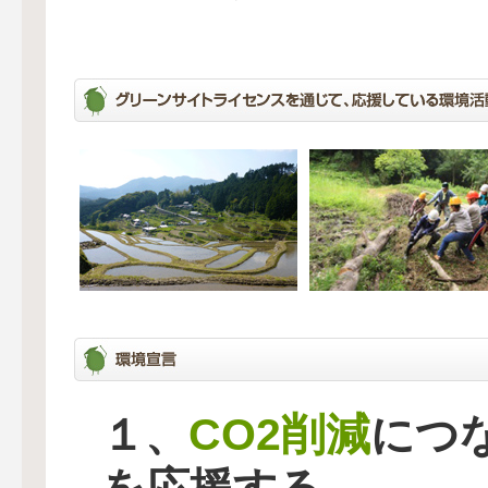
CO2削減
１、
につ