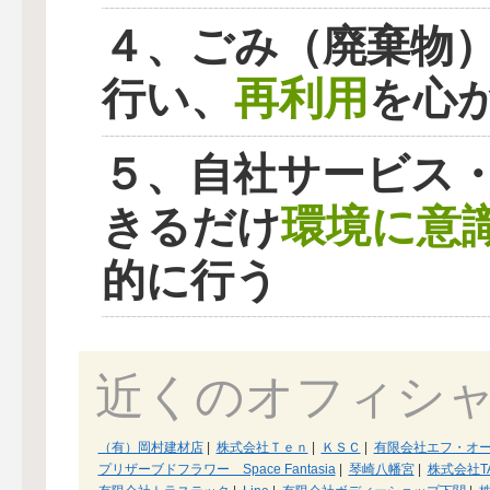
４、ごみ（廃棄物
再利用
行い、
を心
５、自社サービス
環境に意
きるだけ
的に行う
近くのオフィシ
（有）岡村建材店
|
株式会社Ｔｅｎ
|
ＫＳＣ
|
有限会社エフ・オ
プリザーブドフラワー Space Fantasia
|
琴崎八幡宮
|
株式会社T