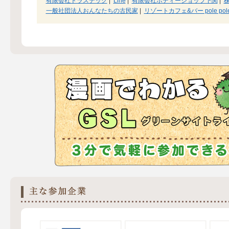
有限会社トラステック
|
Line
|
有限会社ボディーショップ下関
|
一般社団法人おんなたちの古民家
|
リゾートカフェ&バー pole pol