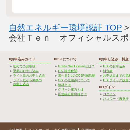
自然エネルギー環境認証 TOP
会社Ｔｅｎ オフィシャルスポ
■お申込みガイド
■GSLについて
■お申し込み・料金
初めてのお客様
Green Site Licenseとは？
GSLのお申込み
更新のお申し込み
GSL誕生秘話
料金表
ライト版のお申し込み
選べる3つのCO2削減活動
お申込みまでの流
ライト版から乗換の
GSLの仕組みについて
GSLクイック設置
お申し込み
植林とは
■ログイン
グリーン電力とは
国連認証排出権とは
ログイン
パスワード再発行