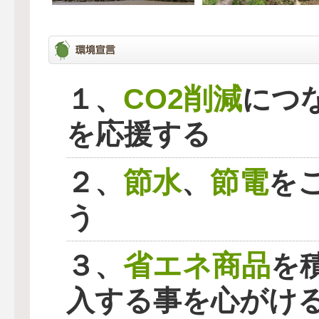
CO2削減
１、
につ
を応援する
節水
節電
２、
、
を
う
省エネ商品
３、
を
入する事を心がけ