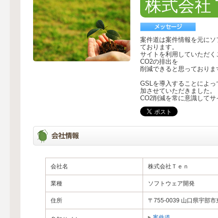
株式会社
案件道は案件情報を元にソ
ております。
サイトを利用していただく
CO2の排出を
削減できると思っておりま
GSLを導入することによっ
加させていただきました。
CO2削減を常に意識して
会社名
株式会社Ｔｅｎ
業種
ソフトウェア開発
住所
〒755-0039 山口県宇
案件道