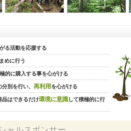
がる活動を応援する
まめに行う
極的に購入する事を心がける
再利用
の分別を行い、
を心がける
環境に意識
商品はできるだけ
して積極的に行
シャルスポンサー