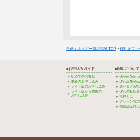
自然エネルギー環境認証 TOP
>
GSLオフ
■お申込みガイド
■GSLについて
初めてのお客様
Green Site 
更新のお申し込み
GSL誕生秘話
ライト版のお申し込み
選べる3つの
ライト版から乗換の
GSLの仕組
お申し込み
植林とは
グリーン電力
国連認証排出