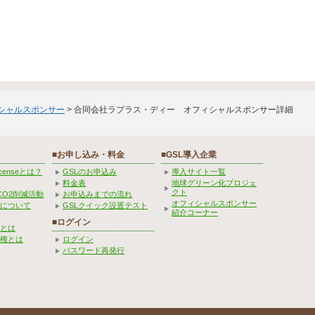
ィシャルスポンサー
> 合同会社ラプラス・ディー オフィシャルスポンサー詳細
■お申し込み・料金
■GSL導入企業
Licenseとは？
GSLのお申込み
導入サイト一覧
料金表
地球グリーン化プロジェ
クト
CO2削減活動
お申込みまでの流れ
オフィシャルスポンサー
みについて
GSLクイック設置テスト
紹介コーナー
■ログイン
とは
権とは
ログイン
パスワード再発行