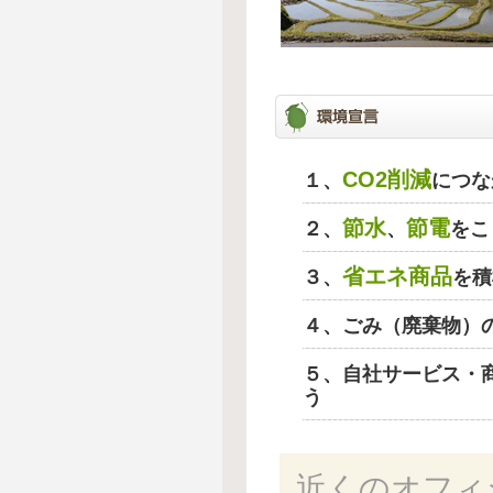
CO2削減
１、
につな
節水
節電
２、
、
をこ
省エネ商品
３、
を積
４、ごみ（廃棄物）
５、自社サービス・
う
近くのオフィ