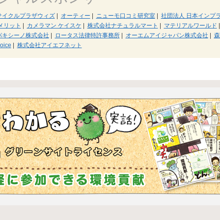
サイクルプラザウィズ
|
オーティー
|
ニューモ口コミ研究室
|
社団法人 日本インプ
メリット
|
カメラマン ケイスケ
|
株式会社ナチュラルマート
|
マテリアルワールド
|
パキシーノ株式会社
|
ロータス法律特許事務所
|
オーエムアイジャパン株式会社
|
森
oice
|
株式会社アイエフネット