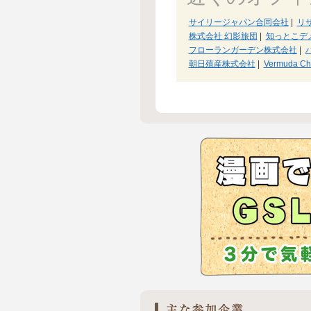
サイリージャパン合同会社
|
リ
株式会社 幻影旅団
|
知っとこデ
フローランガーデン株式会社
|
朝日殖産株式会社
|
Vermuda Ch