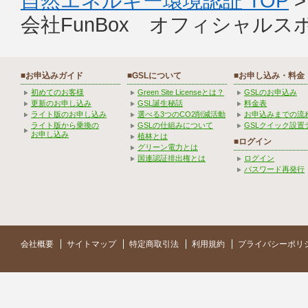
自然エネルギー環境認証 TOP
会社FunBox オフィシャルス
■お申込みガイド
■GSLについて
■お申し込み・料金
初めてのお客様
Green Site Licenseとは？
GSLのお申込み
更新のお申し込み
GSL誕生秘話
料金表
ライト版のお申し込み
選べる3つのCO2削減活動
お申込みまでの流
ライト版から乗換の
GSLの仕組みについて
GSLクイック設置
お申し込み
植林とは
■ログイン
グリーン電力とは
国連認証排出権とは
ログイン
パスワード再発行
会社概要
サイトマップ
特定商取引法
利用規約
プライバシーポリ