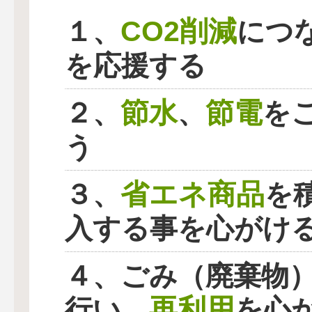
CO2削減
１、
につ
を応援する
節水
節電
２、
、
を
う
省エネ商品
３、
を
入する事を心がけ
４、ごみ（廃棄物
再利用
行い、
を心