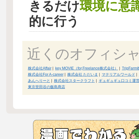
環境に意
きるだけ
的に行う
近くのオフィシ
株式会社Affair
|
key MOVIE（for,Freelance株式会社）
|
TripFa
株式会社For A-career
|
株式会社 ただいま
|
マテリアルワールド
|
あんへりーと
|
株式会社スタークラフト
|
ギュギュギュ口コミ運
東京世田谷の飯島商店