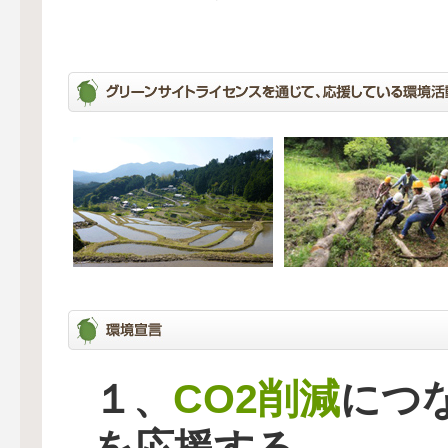
CO2削減
１、
につ