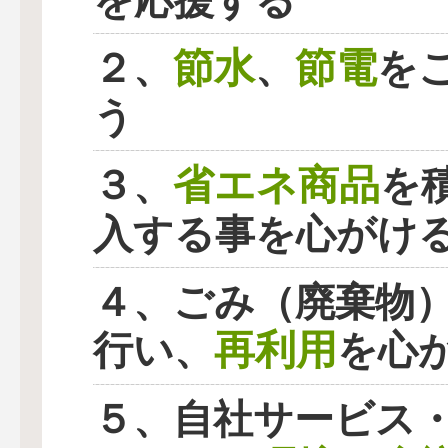
を応援する
節水
節電
２、
、
を
う
省エネ商品
３、
を
入する事を心がけ
４、ごみ（廃棄物
再利用
行い、
を心
５、自社サービス