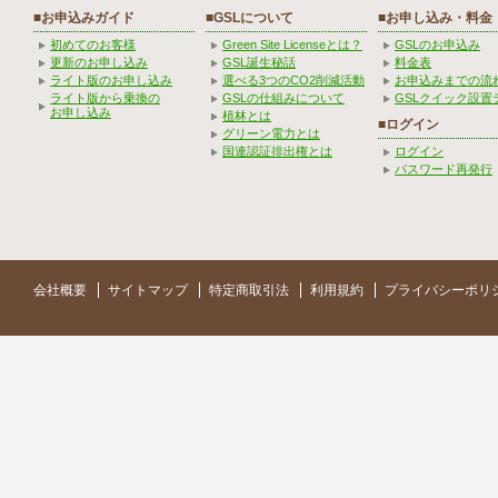
■お申込みガイド
■GSLについて
■お申し込み・料金
初めてのお客様
Green Site Licenseとは？
GSLのお申込み
更新のお申し込み
GSL誕生秘話
料金表
ライト版のお申し込み
選べる3つのCO2削減活動
お申込みまでの流
ライト版から乗換の
GSLの仕組みについて
GSLクイック設置
お申し込み
植林とは
■ログイン
グリーン電力とは
国連認証排出権とは
ログイン
パスワード再発行
会社概要
サイトマップ
特定商取引法
利用規約
プライバシーポリ