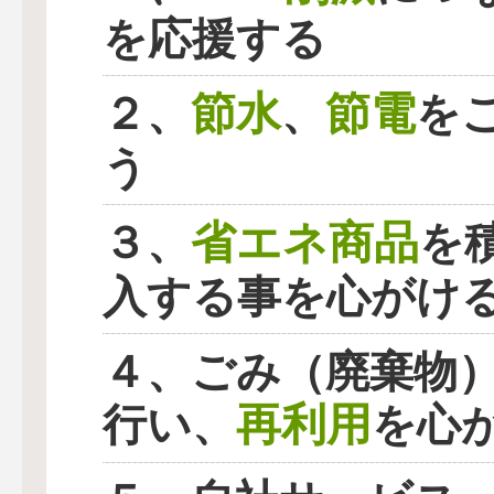
を応援する
節水
節電
２、
、
を
う
省エネ商品
３、
を
入する事を心がけ
４、ごみ（廃棄物
再利用
行い、
を心