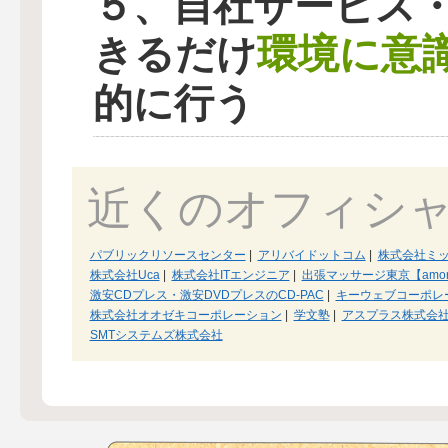
５、自社サービス
環境に意
きるだけ
的に行う
近くのオフィシ
パブリックリソースセンター
|
アリバイドットコム
|
株式会社ミ
株式会社Uca
|
株式会社ITエンジニア
|
出張マッサージ東京【amo
激安CDプレス・激安DVDプレスのCD-PAC
|
キーウェブコーポレ
株式会社オオゼキコーポレーション
|
学文塾
|
アスプラス株式会
SMTシステムズ株式会社