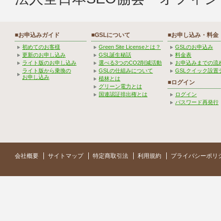
■お申込みガイド
■GSLについて
■お申し込み・料金
初めてのお客様
Green Site Licenseとは？
GSLのお申込み
更新のお申し込み
GSL誕生秘話
料金表
ライト版のお申し込み
選べる3つのCO2削減活動
お申込みまでの流
ライト版から乗換の
GSLの仕組みについて
GSLクイック設置
お申し込み
植林とは
■ログイン
グリーン電力とは
国連認証排出権とは
ログイン
パスワード再発行
会社概要
サイトマップ
特定商取引法
利用規約
プライバシーポリ