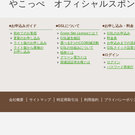
やこっぺ オフィシャルスポン
■お申込みガイド
■GSLについて
■お申し込み・料金
初めてのお客様
Green Site Licenseとは？
GSLのお申込み
更新のお申し込み
GSL誕生秘話
料金表
ライト版のお申し込み
選べる3つのCO2削減活動
お申込みまでの流
ライト版から乗換の
GSLの仕組みについて
GSLクイック設置
お申し込み
植林とは
■ログイン
グリーン電力とは
国連認証排出権とは
ログイン
パスワード再発行
会社概要
サイトマップ
特定商取引法
利用規約
プライバシーポリ