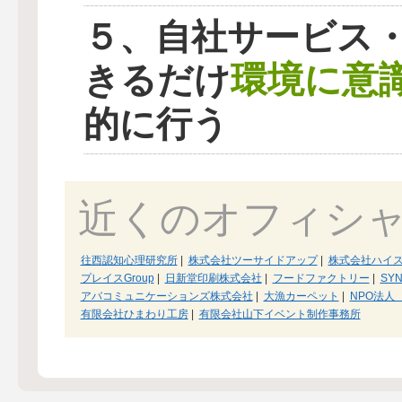
５、自社サービス
環境に意
きるだけ
的に行う
近くのオフィシ
往西認知心理研究所
|
株式会社ツーサイドアップ
|
株式会社ハイ
プレイスGroup
|
日新堂印刷株式会社
|
フードファクトリー
|
SYN
アバコミュニケーションズ株式会社
|
大漁カーペット
|
NPO法人 u
有限会社ひまわり工房
|
有限会社山下イベント制作事務所