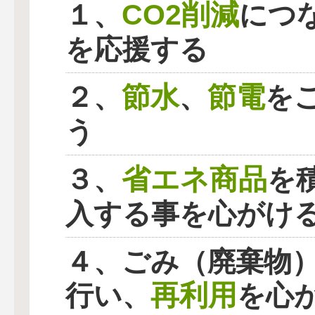
CO2削減
１、
につ
を応援する
節水
節電
２、
、
を
う
省エネ商品
３、
を
入する事を心がけ
４、ごみ（廃棄物
再利用
行い、
を心