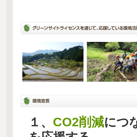
CO2削減
１、
につ