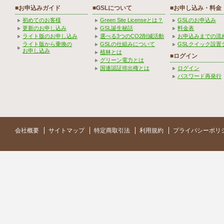
■お申込みガイド
■GSLについて
■お申し込み・料金
初めてのお客様
Green Site Licenseとは？
GSLのお申込み
更新のお申し込み
GSL誕生秘話
料金表
ライト版のお申し込み
選べる3つのCO2削減活動
お申込みまでの流
ライト版から乗換の
GSLの仕組みについて
GSLクイック設置
お申し込み
植林とは
■ログイン
グリーン電力とは
国連認証排出権とは
ログイン
パスワード再発行
会社概要
サイトマップ
特定商取引法
利用規約
プライバシーポリ