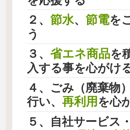
を応援する
節水
節電
２、
、
を
う
省エネ商品
３、
を
入する事を心がけ
４、ごみ（廃棄物
再利用
行い、
を心
５、自社サービス