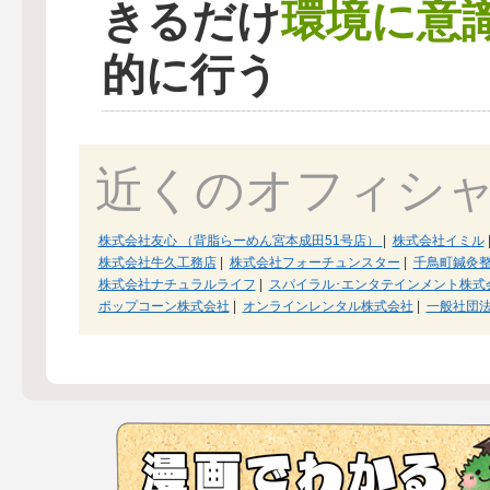
環境に意
きるだけ
的に行う
近くのオフィシ
株式会社友心 （背脂らーめん宮本成田51号店）
|
株式会社イミル
株式会社牛久工務店
|
株式会社フォーチュンスター
|
千鳥町鍼灸
株式会社ナチュラルライフ
|
スパイラル･エンタテインメント株式
ポップコーン株式会社
|
オンラインレンタル株式会社
|
一般社団法