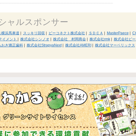
シャルスポンサー
ス横浜馬車道
|
スッキリ回収
|
ビーコネクト株式会社
|
ＳＤＣＡ
|
MasterPaece
|
C
テイメント
|
株式会社シンノオ
|
株式会社 村岡商会
|
株式会社rmk
|
株式会社ビー
あおき矯正歯科
|
株式会社StrapyaNext
|
株式会社AMERI
|
株式会社マーベリックス