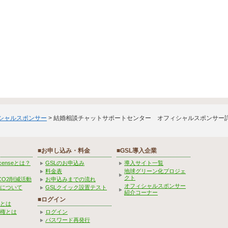
ィシャルスポンサー
> 結婚相談チャットサポートセンター オフィシャルスポンサー
■お申し込み・料金
■GSL導入企業
Licenseとは？
GSLのお申込み
導入サイト一覧
料金表
地球グリーン化プロジェ
クト
CO2削減活動
お申込みまでの流れ
オフィシャルスポンサー
みについて
GSLクイック設置テスト
紹介コーナー
■ログイン
とは
権とは
ログイン
パスワード再発行