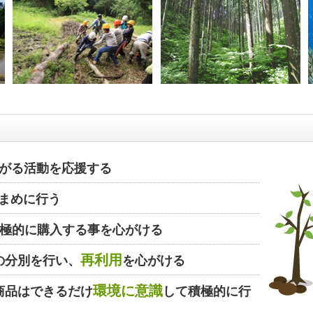
がる活動を応援する
まめに行う
極的に購入する事を心がける
再利用
の分別を行い、
を心がける
環境に意識
商品はできるだけ
して積極的に行