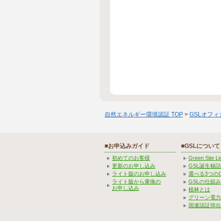
自然エネルギー環境認証 TOP
>
GSLオフ
■お申込みガイド
■GSLについて
初めてのお客様
Green Site 
更新のお申し込み
GSL誕生秘話
ライト版のお申し込み
選べる3つの
ライト版から乗換の
GSLの仕組
お申し込み
植林とは
グリーン電力
国連認証排出