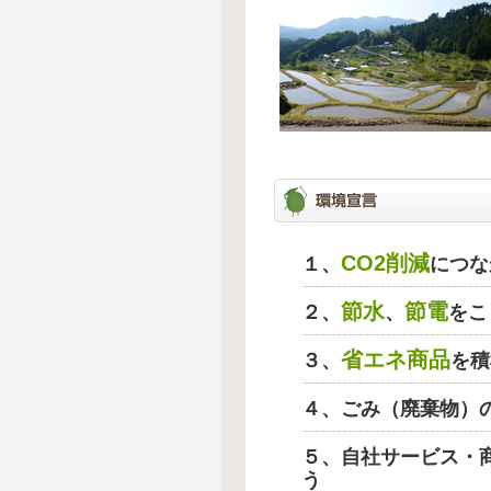
CO2削減
１、
につな
節水
節電
２、
、
をこ
省エネ商品
３、
を積
４、ごみ（廃棄物）
５、自社サービス・
う