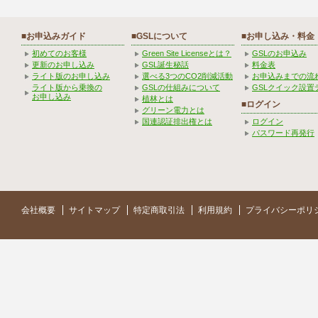
■お申込みガイド
■GSLについて
■お申し込み・料金
初めてのお客様
Green Site Licenseとは？
GSLのお申込み
更新のお申し込み
GSL誕生秘話
料金表
ライト版のお申し込み
選べる3つのCO2削減活動
お申込みまでの流
ライト版から乗換の
GSLの仕組みについて
GSLクイック設置
お申し込み
植林とは
■ログイン
グリーン電力とは
国連認証排出権とは
ログイン
パスワード再発行
会社概要
サイトマップ
特定商取引法
利用規約
プライバシーポリ