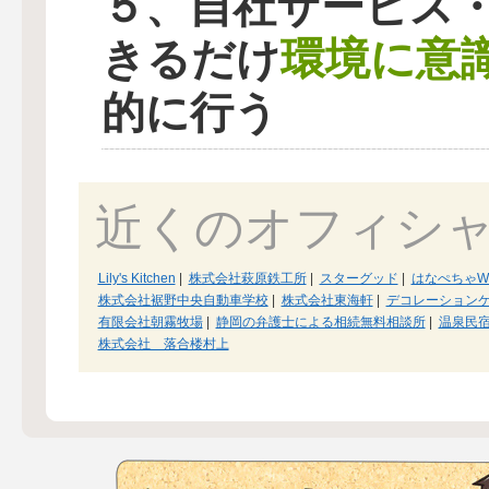
５、自社サービス
環境に意
きるだけ
的に行う
近くのオフィシ
Lily's Kitchen
|
株式会社萩原鉄工所
|
スターグッド
|
はなぺちゃW
株式会社裾野中央自動車学校
|
株式会社東海軒
|
デコレーションケ
有限会社朝霧牧場
|
静岡の弁護士による相続無料相談所
|
温泉民
株式会社 落合楼村上