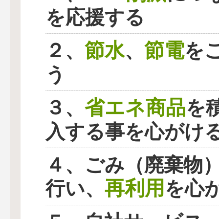
を応援する
節水
節電
２、
、
を
う
省エネ商品
３、
を
入する事を心がけ
４、ごみ（廃棄物
再利用
行い、
を心