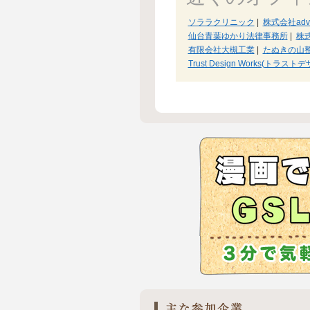
ソララクリニック
|
株式会社advan
仙台青葉ゆかり法律事務所
|
株
有限会社大槻工業
|
たぬきの山
Trust Design Works(トラ