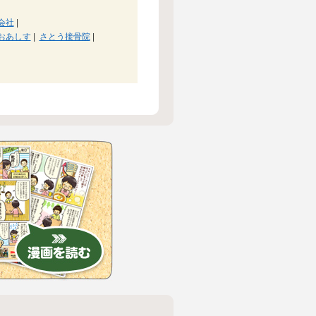
会社
|
おあしす
|
さとう接骨院
|