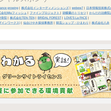
ce growing
|
株式会社インターディメンションズ
|
webew7
|
日本情報技術株式
式会社Miuフィッシュ
|
ファインプロジェクト
|
胡蝶蘭のトリセツ
|
からだの治療院
整骨院
|
株式会社TEN-TEN
|
BRIDAL FOREST
|
LOVE'S La FACE
|
ストデザインワークス)
|
仙台けやき探偵事務所
|
韓流ショップ・ひまわり
|
株式会社八弁