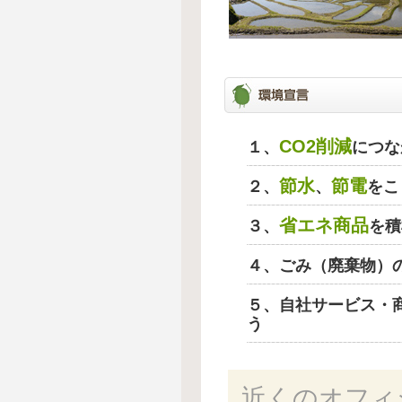
CO2削減
１、
につな
節水
節電
２、
、
をこ
省エネ商品
３、
を積
４、ごみ（廃棄物）
５、自社サービス・
う
近くのオフィ