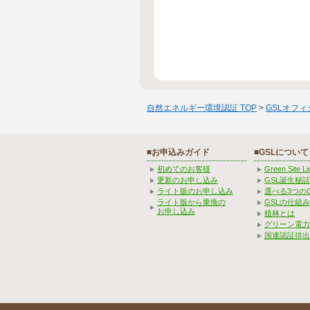
自然エネルギー環境認証 TOP
>
GSLオフ
■お申込みガイド
■GSLについて
初めてのお客様
Green Site 
更新のお申し込み
GSL誕生秘話
ライト版のお申し込み
選べる3つの
ライト版から乗換の
GSLの仕組
お申し込み
植林とは
グリーン電力
国連認証排出