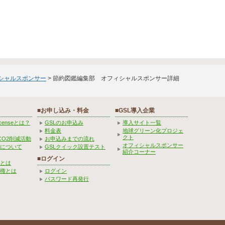
ィシャルスポンサー
> 節約図鑑編集部 オフィシャルスポンサー詳細
■お申し込み・料金
■GSL導入企業
Licenseとは？
GSLのお申込み
導入サイト一覧
料金表
地球グリーン化プロジェ
クト
CO2削減活動
お申込みまでの流れ
オフィシャルスポンサー
みについて
GSLクイック設置テスト
紹介コーナー
■ログイン
とは
権とは
ログイン
パスワード再発行