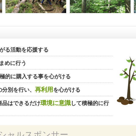
がる活動を応援する
まめに行う
極的に購入する事を心がける
再利用
の分別を行い、
を心がける
環境に意識
商品はできるだけ
して積極的に行
シャルスポンサー