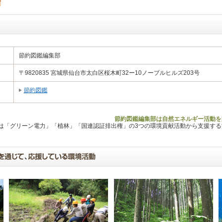
節約図鑑編集部
〒9820835 宮城県仙台市太白区桜木町32ー10ノーブルヒルズ203号
節約図鑑
節約図鑑編集部は自然エネルギー活動を
Lは「グリーン電力」「植林」「国連認証排出権」の3つの環境貢献活動から支援す