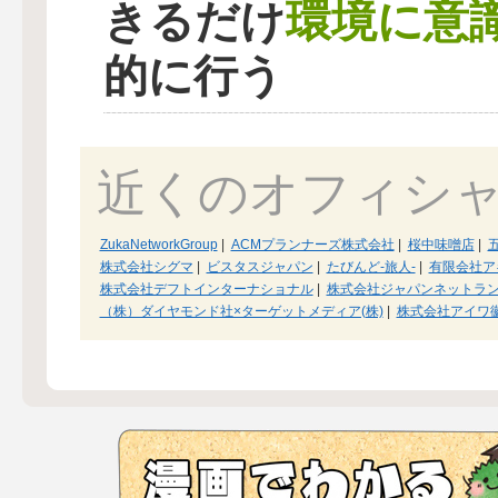
環境に意
きるだけ
的に行う
近くのオフィシ
ZukaNetworkGroup
|
ACMプランナーズ株式会社
|
桜中味噌店
|
株式会社シグマ
|
ビスタスジャパン
|
たびんど‐旅人‐
|
有限会社ア
株式会社デフトインターナショナル
|
株式会社ジャパンネットラ
（株）ダイヤモンド社×ターゲットメディア(株)
|
株式会社アイワ