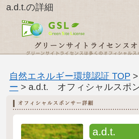
a.d.t.の詳細
自然エネルギー環境認証 TOP
ー
> a.d.t. オフィシャルス
a.d.t.