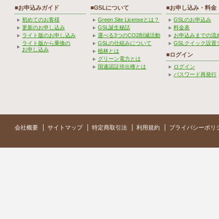
■お申込みガイド
■GSLについて
■お申し込み・料金
初めてのお客様
Green Site Licenseとは？
GSLのお申込み
更新のお申し込み
GSL誕生秘話
料金表
ライト版のお申し込み
選べる3つのCO2削減活動
お申込みまでの流
ライト版から乗換の
GSLの仕組みについて
GSLクイック設置
お申し込み
植林とは
■ログイン
グリーン電力とは
国連認証排出権とは
ログイン
パスワード再発行
会社概要
サイトマップ
特定商取引法
利用規約
プライバシーポリ