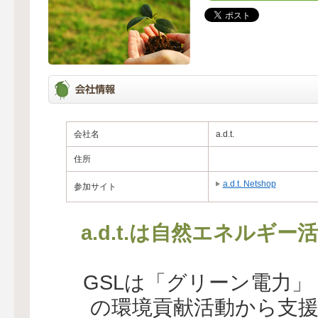
会社名
a.d.t.
住所
a.d.t. Netshop
参加サイト
a.d.t.は自然エネルギ
GSLは「グリーン電力
の環境貢献活動から支