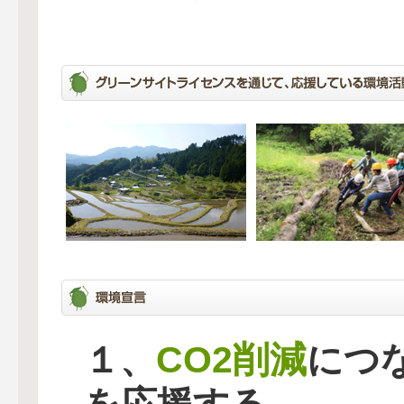
CO2削減
１、
につ