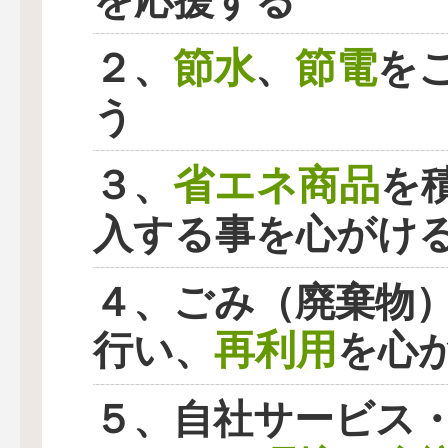
を応援する
節水
節電
２、
、
を
う
省エネ商品
３、
を
入する事を心がけ
４、ごみ（廃棄物
再利用
行い、
を心
５、自社サービス