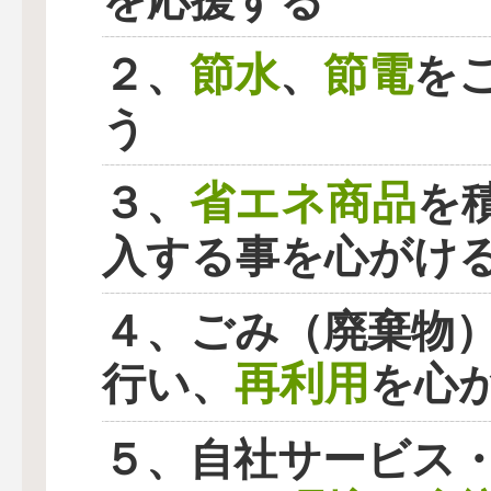
を応援する
節水
節電
２、
、
を
う
省エネ商品
３、
を
入する事を心がけ
４、ごみ（廃棄物
再利用
行い、
を心
５、自社サービス