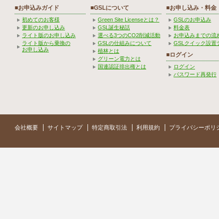
■お申込みガイド
■GSLについて
■お申し込み・料金
初めてのお客様
Green Site Licenseとは？
GSLのお申込み
更新のお申し込み
GSL誕生秘話
料金表
ライト版のお申し込み
選べる3つのCO2削減活動
お申込みまでの流
ライト版から乗換の
GSLの仕組みについて
GSLクイック設置
お申し込み
植林とは
■ログイン
グリーン電力とは
国連認証排出権とは
ログイン
パスワード再発行
会社概要
サイトマップ
特定商取引法
利用規約
プライバシーポリ