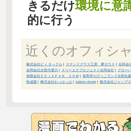
環境に意
きるだけ
的に行う
近くのオフィシ
株式会社ビィ.タックル
|
ステンドグラス工房 夢ガラス
|
合同会
合同会社次世代電力
|
スリーエスプロジェクト合同会社
|
グロー
有限会社ＥＤＪＡＰＡＮ．ＣＯＭ
|
保育所ちびっこランド次郎丸
秋成屋
|
株式会社わっはっは
|
nature clover
|
株式会社ジャンプ