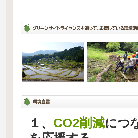
CO2削減
１、
につ