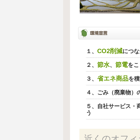
CO2削減
１、
につな
節水
節電
２、
、
をこ
省エネ商品
３、
を積
４、ごみ（廃棄物）
５、自社サービス・
う
近くのオフィ