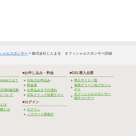
ィシャルスポンサー
> 株式会社じんまる オフィシャルスポンサー詳細
■お申し込み・料金
■GSL導入企業
Licenseとは？
GSLのお申込み
導入サイト一覧
料金表
地球グリーン化プロジェ
クト
CO2削減活動
お申込みまでの流れ
オフィシャルスポンサー
みについて
GSLクイック設置テスト
紹介コーナー
■ログイン
とは
権とは
ログイン
パスワード再発行