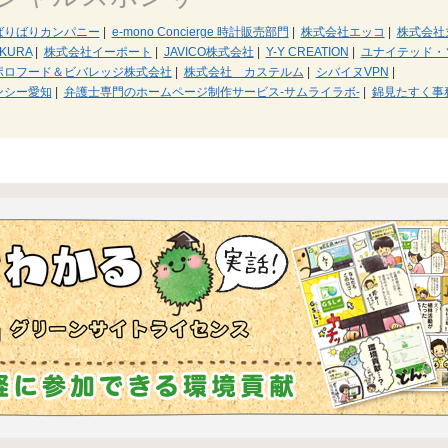
ばりばりカンパニー
|
e-mono Concierge 時計販売部門
|
株式会社エッコ
|
株式会社
AKURA
|
株式会社イーポート
|
JAVICO株式会社
|
Y-Y CREATION
|
ユナイテッド・
ポロフード＆ビバレッジ株式会社
|
株式会社 カステルム
|
シバイヌVPN
|
ンシー愛知
|
弁護士専門のホームページ制作サービス-サムライラボ-
|
錦見たすく事