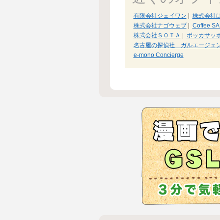
有限会社ジェイワン
|
株式会社
株式会社ナゴウェブ
|
Coffee S
株式会社ＳＯＴＡ
|
ポッカサッ
名古屋の探偵社 ガルエージェ
e-mono Concierge