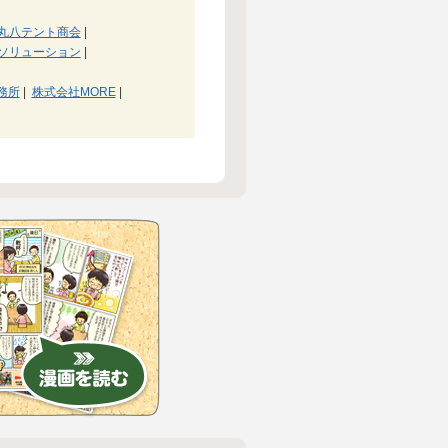
丸八テント商会
|
ソリューション
|
務所
|
株式会社MORE
|