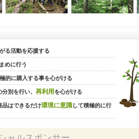
がる活動を応援する
まめに行う
極的に購入する事を心がける
再利用
の分別を行い、
を心がける
環境に意識
商品はできるだけ
して積極的に行
シャルスポンサー