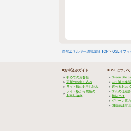
自然エネルギー環境認証 TOP
>
GSLオフ
■お申込みガイド
■GSLについて
初めてのお客様
Green Site 
更新のお申し込み
GSL誕生秘話
ライト版のお申し込み
選べる3つの
ライト版から乗換の
GSLの仕組
お申し込み
植林とは
グリーン電力
国連認証排出