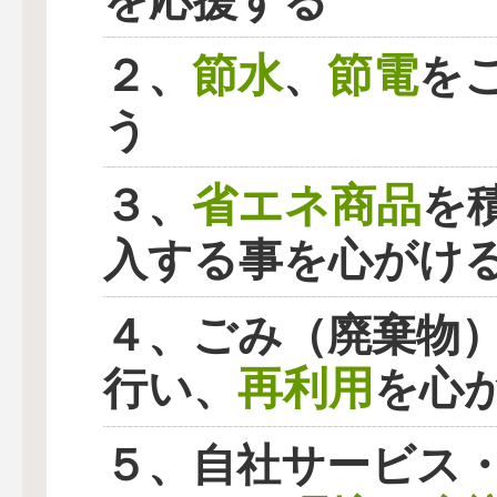
を応援する
節水
節電
２、
、
を
う
省エネ商品
３、
を
入する事を心がけ
４、ごみ（廃棄物
再利用
行い、
を心
５、自社サービス