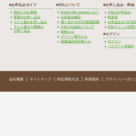
■お申込みガイド
■GSLについて
■お申し込み・料金
初めてのお客様
Green Site Licenseとは？
GSLのお申込み
更新のお申し込み
GSL誕生秘話
料金表
ライト版のお申し込み
選べる3つのCO2削減活動
お申込みまでの流
ライト版から乗換の
GSLの仕組みについて
GSLクイック設置
お申し込み
植林とは
■ログイン
グリーン電力とは
国連認証排出権とは
ログイン
パスワード再発行
会社概要
サイトマップ
特定商取引法
利用規約
プライバシーポリ