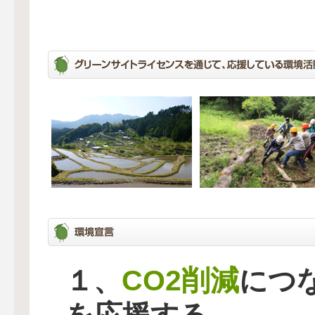
CO2削減
１、
につ