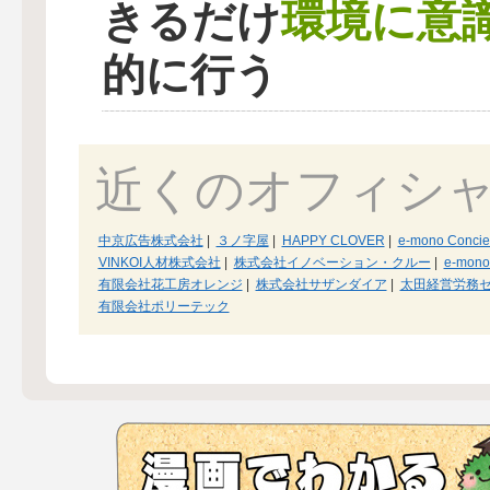
環境に意
きるだけ
的に行う
近くのオフィシ
中京広告株式会社
|
３ノ字屋
|
HAPPY CLOVER
|
e-mono Concie
VINKOI人材株式会社
|
株式会社イノベーション・クルー
|
e-mono
有限会社花工房オレンジ
|
株式会社サザンダイア
|
太田経営労務
有限会社ポリーテック