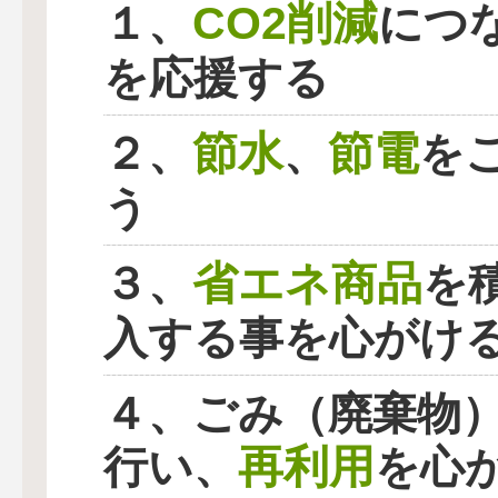
CO2削減
１、
につ
を応援する
節水
節電
２、
、
を
う
省エネ商品
３、
を
入する事を心がけ
４、ごみ（廃棄物
再利用
行い、
を心