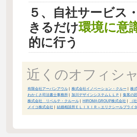
５、自社サービス
環境に意
きるだけ
的に行う
近くのオフィシ
有限会社アーバンアウル
|
株式会社イノベーション・クルー
|
株
わかくさ司法書士事務所
|
加川デザインシステムＬＬＰ
|
集客の
株式会社 リベルテ・クルール
|
HIROMA GROUP株式会社
|
（社
メイコ株式会社
|
結婚相談所ＥＬＩＸＩＲ～エリクシールブライ