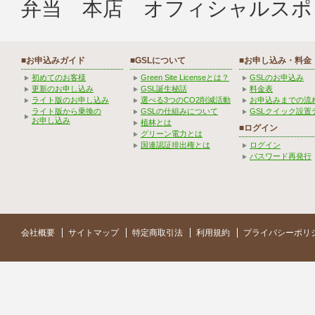
弁当 本店 オフィシャルスポ
■お申込みガイド
■GSLについて
■お申し込み・料金
初めてのお客様
Green Site Licenseとは？
GSLのお申込み
更新のお申し込み
GSL誕生秘話
料金表
ライト版のお申し込み
選べる3つのCO2削減活動
お申込みまでの流
ライト版から乗換の
GSLの仕組みについて
GSLクイック設置
お申し込み
植林とは
■ログイン
グリーン電力とは
国連認証排出権とは
ログイン
パスワード再発行
会社概要
サイトマップ
特定商取引法
利用規約
プライバシーポリ