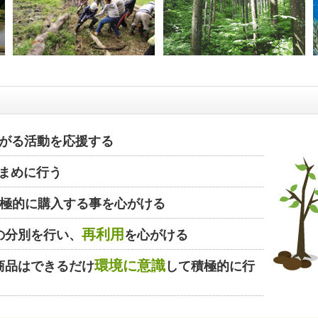
がる活動を応援する
まめに行う
極的に購入する事を心がける
再利用
の分別を行い、
を心がける
環境に意識
商品はできるだけ
して積極的に行