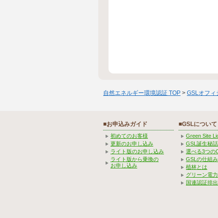
自然エネルギー環境認証 TOP
>
GSLオフ
■お申込みガイド
■GSLについて
初めてのお客様
Green Site 
更新のお申し込み
GSL誕生秘話
ライト版のお申し込み
選べる3つの
ライト版から乗換の
GSLの仕組
お申し込み
植林とは
グリーン電力
国連認証排出