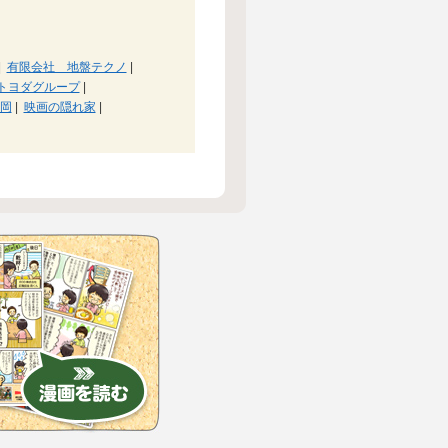
|
有限会社 地盤テクノ
|
トヨダグループ
|
岡
|
映画の隠れ家
|