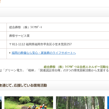
総合葬祭 （株）ﾗｲﾌｻﾎﾟｰﾄ
葬祭サービス業
〒811-1112 福岡県福岡市早良区小笠木荒田257
福岡の葬儀なら安心・家族葬のライフサポートへ
総合葬祭 （株）ﾗｲﾌｻﾎﾟｰﾄは自然エネルギー活
Lは「グリーン電力」「植林」「国連認証排出権」の3つの環境貢献活動から支援す