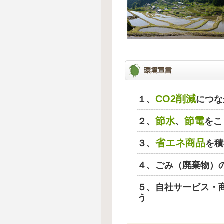
CO2削減
１、
につな
節水
節電
２、
、
をこ
省エネ商品
３、
を積
４、ごみ（廃棄物）
５、自社サービス・
う