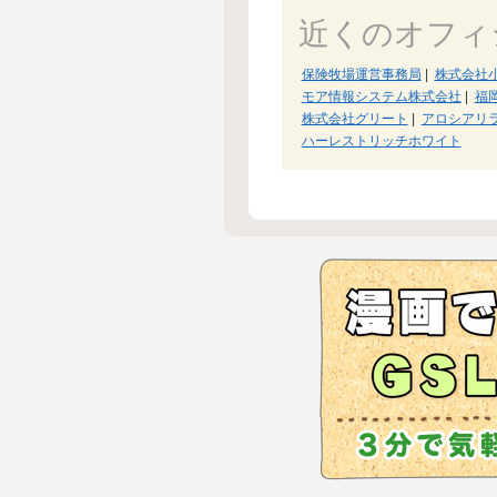
近くのオフィ
保険牧場運営事務局
|
株式会社
モア情報システム株式会社
|
福
株式会社グリート
|
アロシアリ
ハーレストリッチホワイト