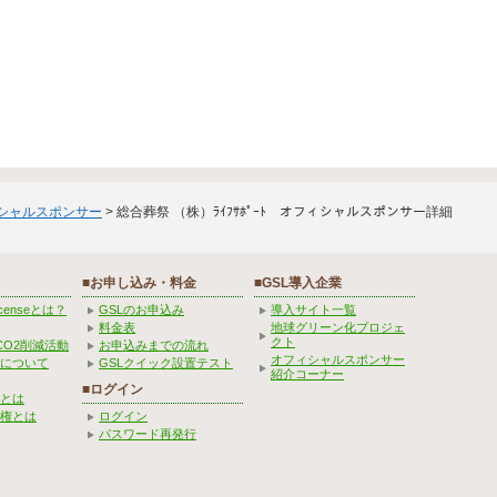
ィシャルスポンサー
> 総合葬祭 （株）ﾗｲﾌｻﾎﾟｰﾄ オフィシャルスポンサー詳細
■お申し込み・料金
■GSL導入企業
Licenseとは？
GSLのお申込み
導入サイト一覧
料金表
地球グリーン化プロジェ
クト
CO2削減活動
お申込みまでの流れ
オフィシャルスポンサー
みについて
GSLクイック設置テスト
紹介コーナー
■ログイン
とは
権とは
ログイン
パスワード再発行