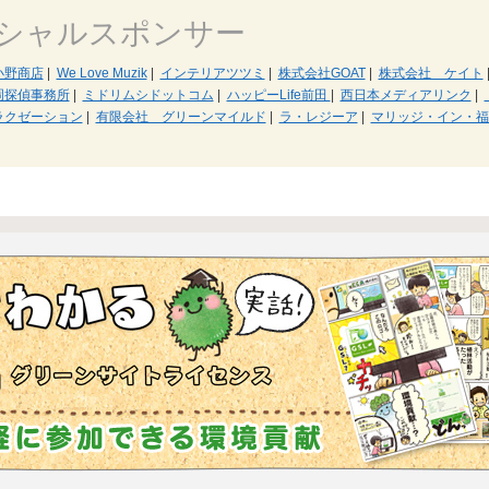
シャルスポンサー
小野商店
|
We Love Muzik
|
インテリアツツミ
|
株式会社GOAT
|
株式会社 ケイト
岡探偵事務所
|
ミドリムシドットコム
|
ハッピーLife前田
|
西日本メディアリンク
|
ラクゼーション
|
有限会社 グリーンマイルド
|
ラ・レジーア
|
マリッジ・イン・福