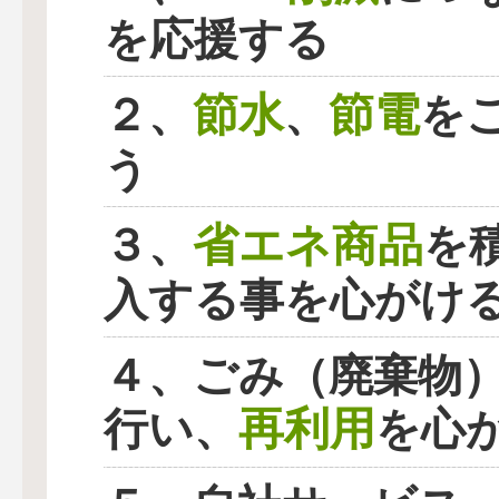
を応援する
節水
節電
２、
、
を
う
省エネ商品
３、
を
入する事を心がけ
４、ごみ（廃棄物
再利用
行い、
を心