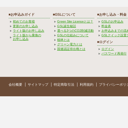
■お申込みガイド
■GSLについて
■お申し込み・料金
初めてのお客様
Green Site Licenseとは？
GSLのお申込み
更新のお申し込み
GSL誕生秘話
料金表
ライト版のお申し込み
選べる3つのCO2削減活動
お申込みまでの流
ライト版から乗換の
GSLの仕組みについて
GSLクイック設置
お申し込み
植林とは
■ログイン
グリーン電力とは
国連認証排出権とは
ログイン
パスワード再発行
会社概要
サイトマップ
特定商取引法
利用規約
プライバシーポリ