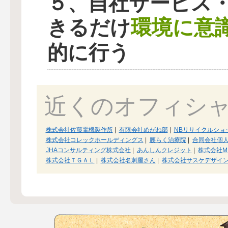
５、自社サービス
環境に意
きるだけ
的に行う
近くのオフィシ
株式会社佐藤電機製作所
|
有限会社めがね部
|
NBリサイクルショ
株式会社コレックホールディングス
|
腰らく治療院
|
合同会社個
JHAコンサルティング株式会社
|
あんしんクレジット
|
株式会社MI
株式会社ＴＧＡＬ
|
株式会社名刺屋さん
|
株式会社サスケデザイ