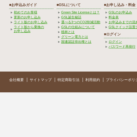
■お申込みガイド
■GSLについて
■お申し込み・料金
初めてのお客様
Green Site Licenseとは？
GSLのお申込み
更新のお申し込み
GSL誕生秘話
料金表
ライト版のお申し込み
選べる3つのCO2削減活動
お申込みまでの流
ライト版から乗換の
GSLの仕組みについて
GSLクイック設置
お申し込み
植林とは
■ログイン
グリーン電力とは
国連認証排出権とは
ログイン
パスワード再発行
会社概要
サイトマップ
特定商取引法
利用規約
プライバシーポリ