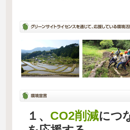
CO2削減
１、
につ