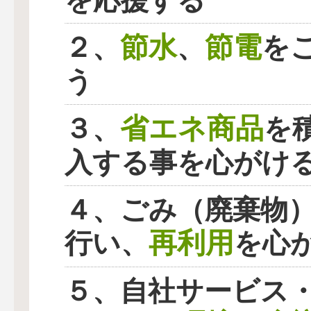
を応援する
節水
節電
２、
、
を
う
省エネ商品
３、
を
入する事を心がけ
４、ごみ（廃棄物
再利用
行い、
を心
５、自社サービス