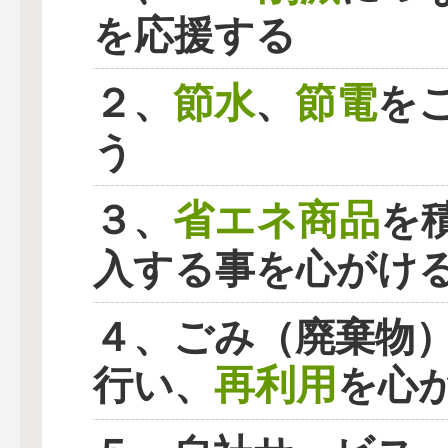
を応援する
節水
節電
２、
、
を
う
省エネ商品
３、
を
入する事を心がけ
４、ごみ（廃棄物
再利用
行い、
を心