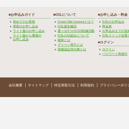
■お申込みガイド
■GSLについて
■お申し込み・料金
初めてのお客様
Green Site Licenseとは？
GSLのお申込み
更新のお申し込み
GSL誕生秘話
料金表
ライト版のお申し込み
選べる3つのCO2削減活動
お申込みまでの流
ライト版から乗換の
GSLの仕組みについて
GSLクイック設置
お申し込み
植林とは
■ログイン
グリーン電力とは
国連認証排出権とは
ログイン
パスワード再発行
会社概要
サイトマップ
特定商取引法
利用規約
プライバシーポリ