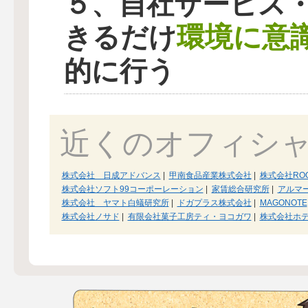
５、自社サービス
環境に意
きるだけ
的に行う
近くのオフィシ
株式会社 日成アドバンス
|
甲南食品産業株式会社
|
株式会社RO
株式会社ソフト99コーポーレーション
|
家賃総合研究所
|
アルマ
株式会社 ヤマト白蟻研究所
|
ドガプラス株式会社
|
MAGONOTE
株式会社ノサド
|
有限会社菓子工房ティ・ヨコガワ
|
株式会社ホ