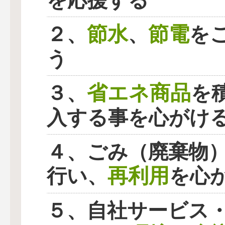
を応援する
節水
節電
２、
、
を
う
省エネ商品
３、
を
入する事を心がけ
４、ごみ（廃棄物
再利用
行い、
を心
５、自社サービス