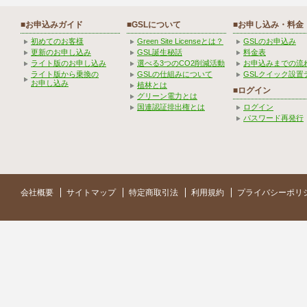
■お申込みガイド
■GSLについて
■お申し込み・料金
初めてのお客様
Green Site Licenseとは？
GSLのお申込み
更新のお申し込み
GSL誕生秘話
料金表
ライト版のお申し込み
選べる3つのCO2削減活動
お申込みまでの流
ライト版から乗換の
GSLの仕組みについて
GSLクイック設置
お申し込み
植林とは
■ログイン
グリーン電力とは
国連認証排出権とは
ログイン
パスワード再発行
会社概要
サイトマップ
特定商取引法
利用規約
プライバシーポリ