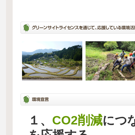
CO2削減
１、
につ