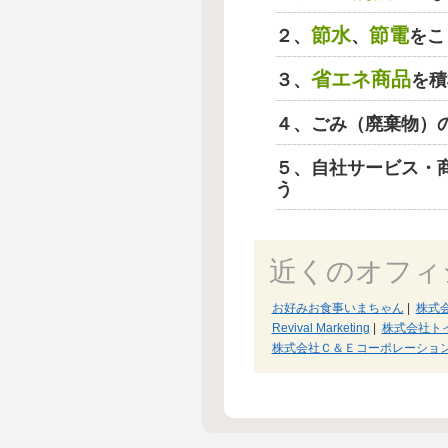
節水
節電
２、
、
をこ
省エネ商品
３、
を積
４、ごみ（廃棄物）
５、自社サービス・
う
近くのオフィ
お好みお食事いまちゃん
|
株式
Revival Marketing
|
株式会社ト
株式会社Ｃ＆Ｅコーポレーショ