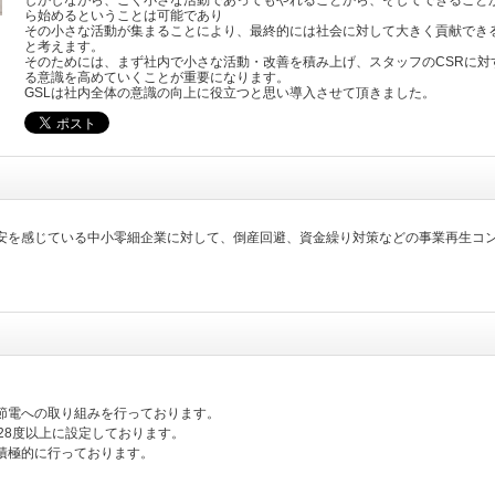
しかしながら、ごく小さな活動であってもやれることから、そしてできること
ら始めるということは可能であり
その小さな活動が集まることにより、最終的には社会に対して大きく貢献でき
と考えます。
そのためには、まず社内で小さな活動・改善を積み上げ、スタッフのCSRに対
る意識を高めていくことが重要になります。
GSLは社内全体の意識の向上に役立つと思い導入させて頂きました。
安を感じている中小零細企業に対して、倒産回避、資金繰り対策などの事業再生コ
節電への取り組みを行っております。
28度以上に設定しております。
積極的に行っております。