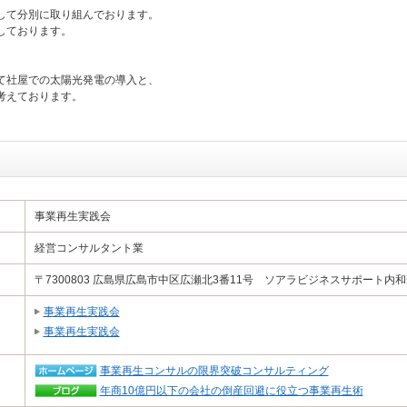
して分別に取り組んでおります。
しております。
て社屋での太陽光発電の導入と、
考えております。
事業再生実践会
経営コンサルタント業
〒7300803 広島県広島市中区広瀬北3番11号 ソアラビジネスサポート内
事業再生実践会
事業再生実践会
事業再生コンサルの限界突破コンサルティング
年商10億円以下の会社の倒産回避に役立つ事業再生術