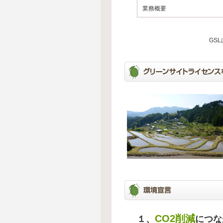
業務概要
GS
CO2削減
１、
につな