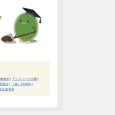
事務所
|
アンティーク沙羅
|
実践会
|
（株）ATHER
|
会社食辛房