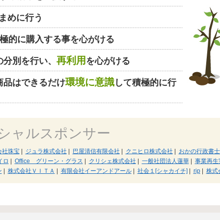
まめに行う
極的に購入する事を心がける
再利用
の分別を行い、
を心がける
環境に意識
商品はできるだけ
して積極的に行
シャルスポンサー
会社珠宝
|
ジュラ株式会社
|
巴屋清信有限会社
|
クニヒロ株式会社
|
おかの行政書士
イロ
|
Office グリーン・グラス
|
クリシェ株式会社
|
一般社団法人蓮華
|
事業再生
ン
|
株式会社ＶＩＴＡ
|
有限会社イーアンドアール
|
社会１[シャカイチ]
|
rip
|
株式