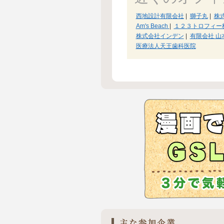
西地設計有限会社
|
獅子丸
|
株式
Am's Beach
|
１２３トロフィー
株式会社インデン
|
有限会社 山
医療法人天王歯科医院