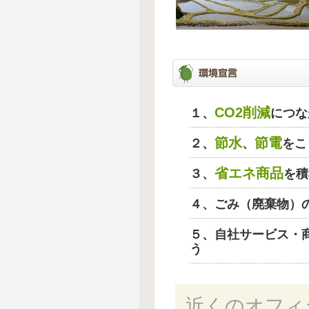
CO2削減
１、
につな
節水
節電
２、
、
をこ
省エネ商品
３、
を積
４、ごみ（廃棄物）
５、自社サービス・
う
近くのオフィ