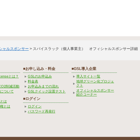
ィシャルスポンサー
> スパイスラック（個人事業主） オフィシャルスポンサー詳細
■お申し込み・料金
■GSL導入企業
Licenseとは？
GSLのお申込み
導入サイト一覧
料金表
地球グリーン化プロジェ
クト
CO2削減活動
お申込みまでの流れ
オフィシャルスポンサー
みについて
GSLクイック設置テスト
紹介コーナー
■ログイン
とは
権とは
ログイン
パスワード再発行