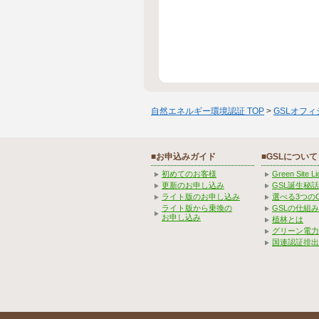
自然エネルギー環境認証 TOP
>
GSLオフ
■お申込みガイド
■GSLについて
初めてのお客様
Green Site 
更新のお申し込み
GSL誕生秘話
ライト版のお申し込み
選べる3つの
ライト版から乗換の
GSLの仕組
お申し込み
植林とは
グリーン電力
国連認証排出