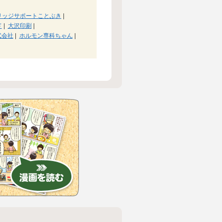
リッジサポートことぶき
|
ド
|
大沢印刷
|
式会社
|
ホルモン専科ちゃん
|