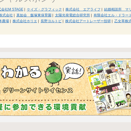
会社M STAGE
|
ケイズ・グラフィック
|
株式会社 エアライフ
|
結婚相談所 マ
株式会社
|
真如会 飯塚東保育園
|
太陽光発電総合研究所
|
有限会社エル・ドラー
本農場
|
株式会社ホリエ
|
長野ヨルトビ
|
株式会社アートレーザー技研
|
乙女草株