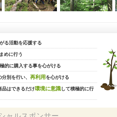
がる活動を応援する
まめに行う
極的に購入する事を心がける
再利用
の分別を行い、
を心がける
環境に意識
商品はできるだけ
して積極的に行
シャルスポンサー