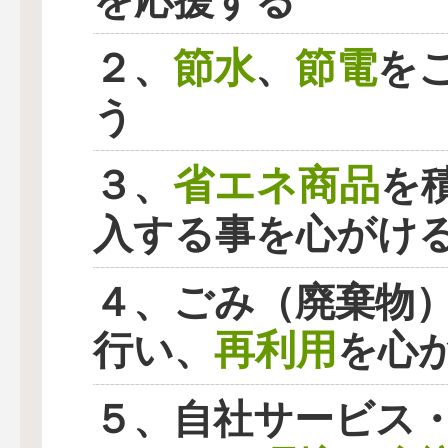
を応援する
節水
節電
２、
、
を
う
省エネ商品
３、
を
入する事を心がけ
４、ごみ（廃棄物
再利用
行い、
を心
５、自社サービス