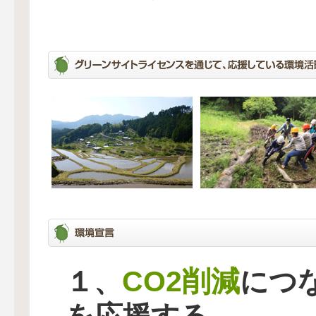
CO2削減
１、
につ