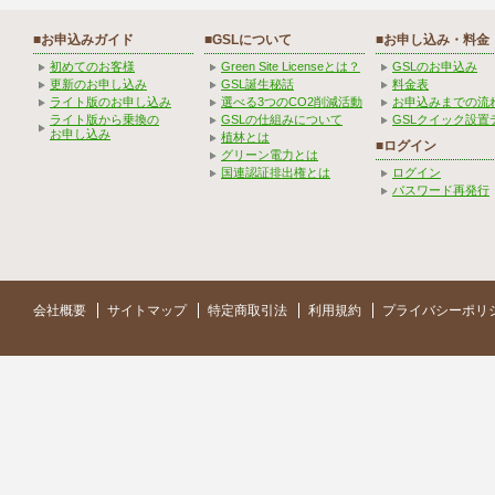
■お申込みガイド
■GSLについて
■お申し込み・料金
初めてのお客様
Green Site Licenseとは？
GSLのお申込み
更新のお申し込み
GSL誕生秘話
料金表
ライト版のお申し込み
選べる3つのCO2削減活動
お申込みまでの流
ライト版から乗換の
GSLの仕組みについて
GSLクイック設置
お申し込み
植林とは
■ログイン
グリーン電力とは
国連認証排出権とは
ログイン
パスワード再発行
会社概要
サイトマップ
特定商取引法
利用規約
プライバシーポリ