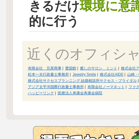
環境に意
きるだけ
的に行う
近くのオフィシ
有限会社 旦尾商事
|
豊国館
|
癒しのサロン ミント
|
株式会社
松本一夫行政書士事務所
|
Jewelry Smile
|
株式会社AIDE
|
山崎・
株式会社サクセスプランニング 結婚相談所サクセス・ブライダル
|
アジア太平洋国際行政書士事務所
|
有限会社ノーマネット
|
ファ
ハッピーリンク
|
医療法人寿康会寿康会病院