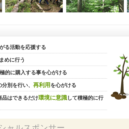
がる活動を応援する
まめに行う
極的に購入する事を心がける
再利用
の分別を行い、
を心がける
環境に意識
商品はできるだけ
して積極的に行
シャルスポンサー