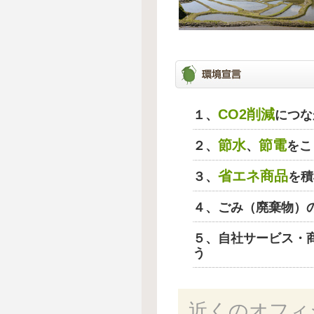
CO2削減
１、
につな
節水
節電
２、
、
をこ
省エネ商品
３、
を積
４、ごみ（廃棄物）
５、自社サービス・
う
近くのオフィ