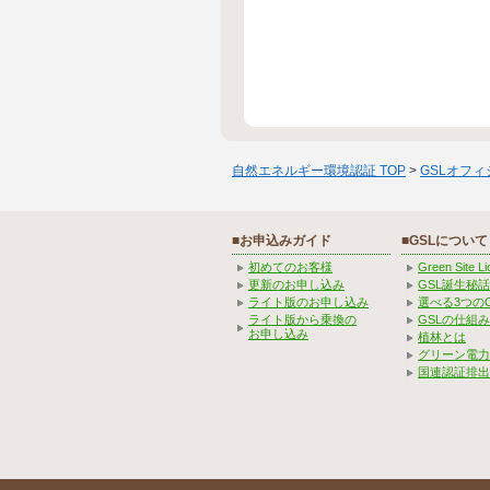
自然エネルギー環境認証 TOP
>
GSLオフ
■お申込みガイド
■GSLについて
初めてのお客様
Green Site 
更新のお申し込み
GSL誕生秘話
ライト版のお申し込み
選べる3つの
ライト版から乗換の
GSLの仕組
お申し込み
植林とは
グリーン電力
国連認証排出