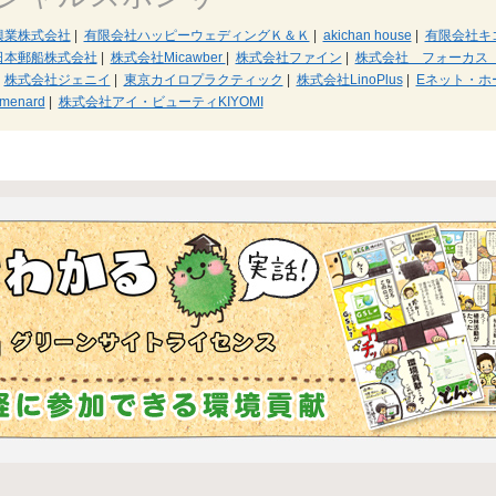
興業株式会社
|
有限会社ハッピーウェディングＫ＆Ｋ
|
akichan house
|
有限会社キ
日本郵船株式会社
|
株式会社Micawber
|
株式会社ファイン
|
株式会社 フォーカ
株式会社ジェニイ
|
東京カイロプラクティック
|
株式会社LinoPlus
|
Eネット・ホ
menard
|
株式会社アイ・ビューティKIYOMI