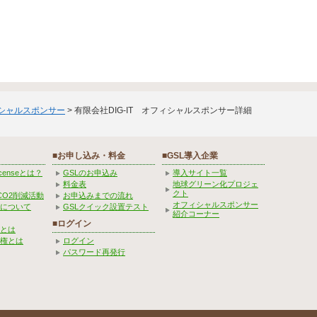
ィシャルスポンサー
> 有限会社DIG-IT オフィシャルスポンサー詳細
■お申し込み・料金
■GSL導入企業
Licenseとは？
GSLのお申込み
導入サイト一覧
料金表
地球グリーン化プロジェ
クト
CO2削減活動
お申込みまでの流れ
オフィシャルスポンサー
みについて
GSLクイック設置テスト
紹介コーナー
■ログイン
とは
権とは
ログイン
パスワード再発行