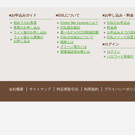
■お申込みガイド
■GSLについて
■お申し込み・料金
初めてのお客様
Green Site Licenseとは？
GSLのお申込み
更新のお申し込み
GSL誕生秘話
料金表
ライト版のお申し込み
選べる3つのCO2削減活動
お申込みまでの流
ライト版から乗換の
GSLの仕組みについて
GSLクイック設置
お申し込み
植林とは
■ログイン
グリーン電力とは
国連認証排出権とは
ログイン
パスワード再発行
会社概要
サイトマップ
特定商取引法
利用規約
プライバシーポリ