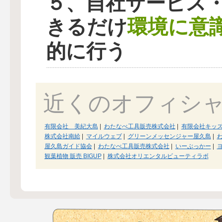
５、自社サービス
環境に意
きるだけ
的に行う
近くのオフィシ
有限会社 美紀大島
|
わたなべ工具販売株式会社
|
有限会社キッ
株式会社南給
|
マイルウェブ
|
グリーンメッセンジャー屋久島
|
屋久島ガイド協会
|
わたなべ工具販売株式会社
|
いーぶっかー
|
観葉植物 販売 BIGUP
|
株式会社オリエンタルビューティラボ