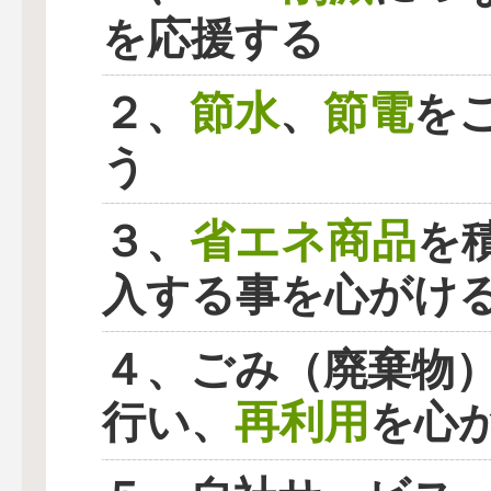
を応援する
節水
節電
２、
、
を
う
省エネ商品
３、
を
入する事を心がけ
４、ごみ（廃棄物
再利用
行い、
を心