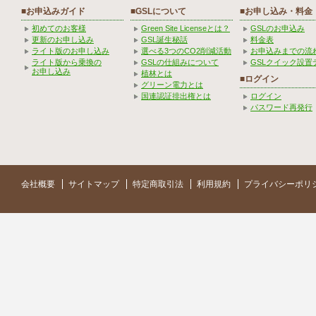
■お申込みガイド
■GSLについて
■お申し込み・料金
初めてのお客様
Green Site Licenseとは？
GSLのお申込み
更新のお申し込み
GSL誕生秘話
料金表
ライト版のお申し込み
選べる3つのCO2削減活動
お申込みまでの流
ライト版から乗換の
GSLの仕組みについて
GSLクイック設置
お申し込み
植林とは
■ログイン
グリーン電力とは
国連認証排出権とは
ログイン
パスワード再発行
会社概要
サイトマップ
特定商取引法
利用規約
プライバシーポリ