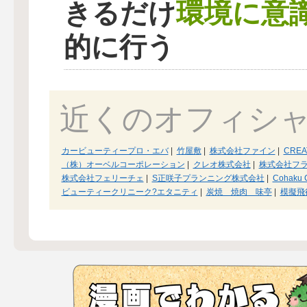
環境に意
きるだけ
的に行う
近くのオフィシ
カービューティープロ・エバ
|
竹屋敷
|
株式会社ファイン
|
CREA
（株）オーベルコーポレーション
|
クレオ株式会社
|
株式会社フ
株式会社フェリーチェ
|
S正咲子プランニング株式会社
|
Cohaku C
ビューティークリニーク?エタニティ
|
炭焼 焼肉 味亭
|
模擬飛