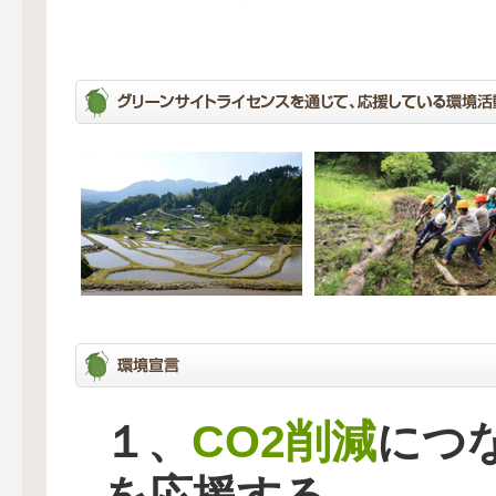
CO2削減
１、
につ