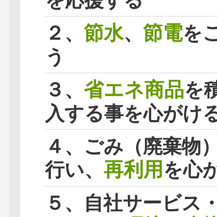
を応援する
節水
節電
２、
、
を
う
省エネ商品
３、
を
入する事を心がけ
４、ごみ（廃棄物
再利用
行い、
を心
５、自社サービス