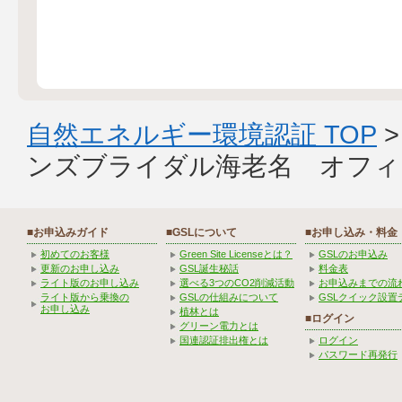
自然エネルギー環境認証 TOP
ンズブライダル海老名 オフィ
■お申込みガイド
■GSLについて
■お申し込み・料金
初めてのお客様
Green Site Licenseとは？
GSLのお申込み
更新のお申し込み
GSL誕生秘話
料金表
ライト版のお申し込み
選べる3つのCO2削減活動
お申込みまでの流
ライト版から乗換の
GSLの仕組みについて
GSLクイック設置
お申し込み
植林とは
■ログイン
グリーン電力とは
国連認証排出権とは
ログイン
パスワード再発行