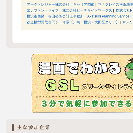
アークトレジャー株式会社
|
キャリア図鑑
|
マナグレイス横浜馬
エレファントライフ
|
株式会社ビーチサイドワークス
|
株式会社PR
横浜市西区 寺田公認会計士事務所
|
Akatsuki Planning Sarvice
|
鉄道模型買取専門ジーオ堂【川崎・横浜・大田区エリア】
|
KSKS