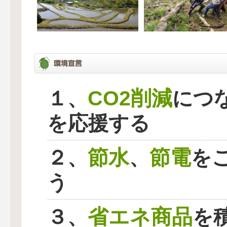
CO2削減
１、
につ
を応援する
節水
節電
２、
、
を
う
省エネ商品
３、
を