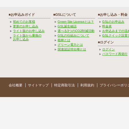
■お申込みガイド
■GSLについて
■お申し込み・料金
初めてのお客様
Green Site Licenseとは？
GSLのお申込み
更新のお申し込み
GSL誕生秘話
料金表
ライト版のお申し込み
選べる3つのCO2削減活動
お申込みまでの流
ライト版から乗換の
GSLの仕組みについて
GSLクイック設置
お申し込み
植林とは
■ログイン
グリーン電力とは
国連認証排出権とは
ログイン
パスワード再発行
会社概要
サイトマップ
特定商取引法
利用規約
プライバシーポリ