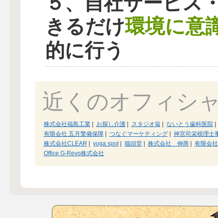
５、自社サービス
環境に意
きるだけ
的に行う
近くのオフィシ
株式会社福島工業
|
お探し介護
|
スタジオ翁
|
ないとう歯科医院
|
有限会社 五月警備保障
|
つなぐマーケティング
|
神宮司栄税理士
株式会社CLEAR
|
yoga spot
|
猫頭堂
|
株式会社 伸商
|
有限会社
Office G-Revo株式会社