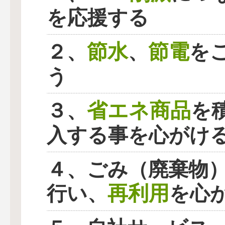
を応援する
節水
節電
２、
、
を
う
省エネ商品
３、
を
入する事を心がけ
４、ごみ（廃棄物
再利用
行い、
を心