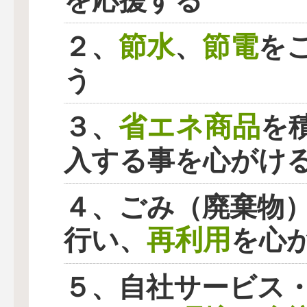
を応援する
節水
節電
２、
、
を
う
省エネ商品
３、
を
入する事を心がけ
４、ごみ（廃棄物
再利用
行い、
を心
５、自社サービス