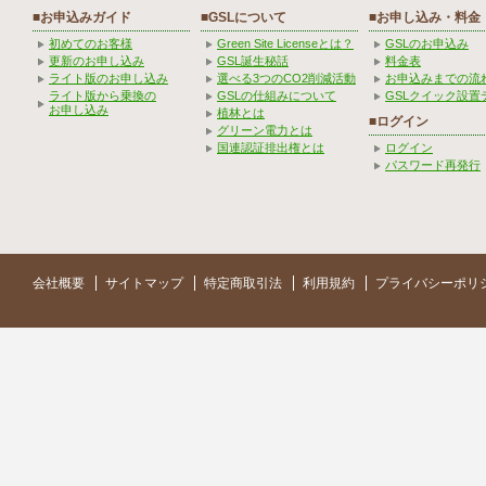
■お申込みガイド
■GSLについて
■お申し込み・料金
初めてのお客様
Green Site Licenseとは？
GSLのお申込み
更新のお申し込み
GSL誕生秘話
料金表
ライト版のお申し込み
選べる3つのCO2削減活動
お申込みまでの流
ライト版から乗換の
GSLの仕組みについて
GSLクイック設置
お申し込み
植林とは
■ログイン
グリーン電力とは
国連認証排出権とは
ログイン
パスワード再発行
会社概要
サイトマップ
特定商取引法
利用規約
プライバシーポリ