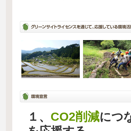
CO2削減
１、
につ