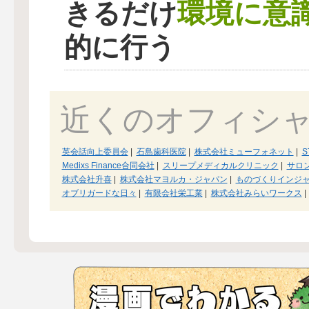
環境に意
きるだけ
的に行う
近くのオフィシ
英会話向上委員会
|
石島歯科医院
|
株式会社ミューフォネット
|
S
Medixs Finance合同会社
|
スリープメディカルクリニック
|
サロン
株式会社升喜
|
株式会社マヨルカ・ジャパン
|
ものづくりインジ
オブリガードな日々
|
有限会社栄工業
|
株式会社みらいワークス
|