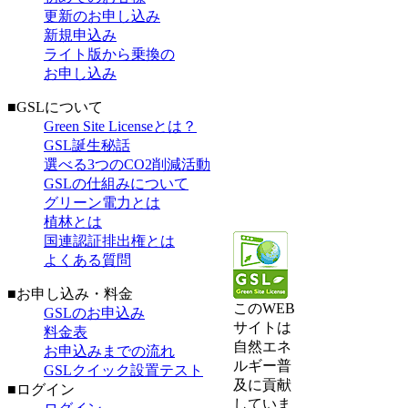
更新のお申し込み
新規申込み
ライト版から乗換の
お申し込み
■GSLについて
Green Site Licenseとは？
GSL誕生秘話
選べる3つのCO2削減活動
GSLの仕組みについて
グリーン電力とは
植林とは
国連認証排出権とは
よくある質問
■お申し込み・料金
このWEB
GSLのお申込み
サイトは
料金表
自然エネ
お申込みまでの流れ
ルギー普
GSLクイック設置テスト
及に貢献
■ログイン
していま