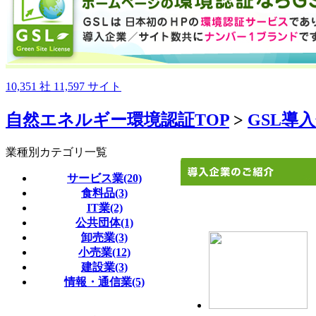
10,351
社
11,597
サイト
自然エネルギー環境認証TOP
>
GSL導
業種別カテゴリ一覧
サービス業(20)
食料品(3)
IT業(2)
公共団体(1)
卸売業(3)
小売業(12)
建設業(3)
情報・通信業(5)