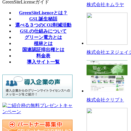
GreenSiteLicenseガイド
株式会社キムラヤ
GreenSiteLisenceとは？
GSL誕生秘話
選べる３つのCO2削減活動
GSLの仕組みについて
グリーン電力とは
植林とは
国連認証排出権とは
株式会社エヌジェイ
料金表
導入サイト一覧
株式会社クリプト