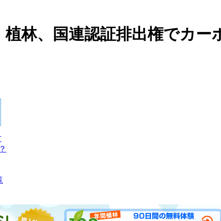
、植林、国連認証排出権でカー
方
？
覧