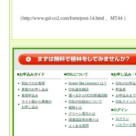
（
http://www.gsl-co2.com/form/post-14.html
、
MT44
）
■お申込みガイド
■GSLについて
■お申し込み・
初めてのお客様
Green Site Licenseとは？
GSLのお申込
更新のお申し込み
GSL誕生秘話
料金表
新規申込み
選べる3つのCO2削減活動
お申込みまで
ライト版から乗換の
GSLの仕組みについて
GSLクイッ
お申し込み
植林とは
■ログイン
グリーン電力とは
ログイン
国連認証排出権とは
パスワード再
よくある質問