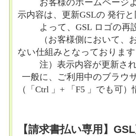
お客様のホームページよ
示内容は、更新
GSLの
発行と
よって、
GSL
ロゴの再
（お客様側において、
ない仕組みとなっております
注）表示内容が更新さ
一般に、ご利用中のブラウ
（「
Ctrl
」
+
「
F5
」でも可）
【請求書払い専用】GS