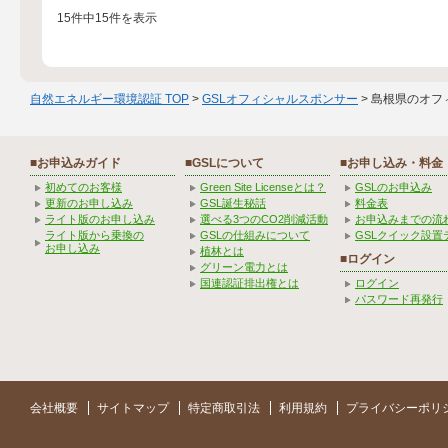
15件中15件を表示
自然エネルギー環境認証 TOP
>
GSLオフィシャルスポンサー
> 島根県のオフ
■お申込みガイド
■GSLについて
■お申し込み・料金
初めてのお客様
Green Site Licenseとは？
GSLのお申込み
更新のお申し込み
GSL誕生秘話
料金表
ライト版のお申し込み
選べる3つのCO2削減活動
お申込みまでの流
ライト版から乗換の
GSLの仕組みについて
GSLクイック設置
お申し込み
植林とは
■ログイン
グリーン電力とは
国連認証排出権とは
ログイン
パスワード再発行
会社概要
サイトマップ
特定商取引法
利用規約
プライバシーポリ