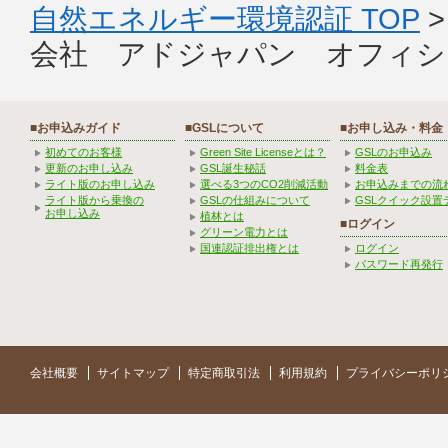
自然エネルギー環境認証 TOP
会社 アドジャパン オフィシ
■お申込みガイド
■GSLについて
■お申し込み・料金
初めてのお客様
Green Site Licenseとは？
GSLのお申込み
更新のお申し込み
GSL誕生秘話
料金表
ライト版のお申し込み
選べる3つのCO2削減活動
お申込みまでの流
ライト版から乗換の
GSLの仕組みについて
GSLクイック設置
お申し込み
植林とは
■ログイン
グリーン電力とは
国連認証排出権とは
ログイン
パスワード再発行
会社概要
サイトマップ
特定商取引法
利用規約
プライバシーポリ