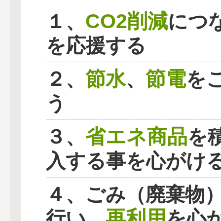
CO2削減
１、
につ
を応援する
節水
節電
２、
、
を
う
省エネ商品
３、
を
入する事を心がけ
４、ごみ（廃棄物
再利用
行い、
を心