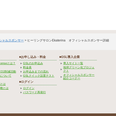
ィシャルスポンサー
> ヒーリングサロンEkaterina オフィシャルスポンサー詳細
■お申し込み・料金
■GSL導入企業
Licenseとは？
GSLのお申込み
導入サイト一覧
料金表
地球グリーン化プロジェ
クト
CO2削減活動
お申込みまでの流れ
オフィシャルスポンサー
みについて
GSLクイック設置テスト
紹介コーナー
■ログイン
とは
権とは
ログイン
パスワード再発行