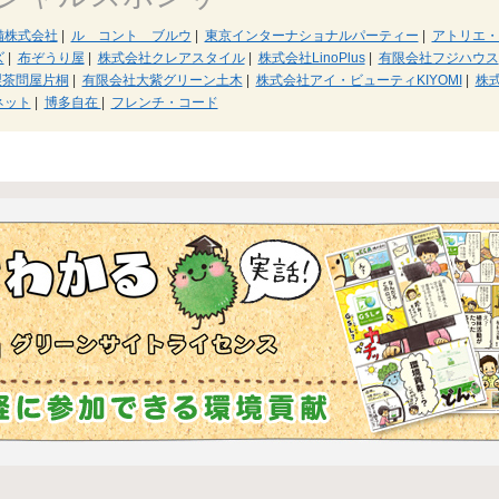
備株式会社
|
ル コント ブルウ
|
東京インターナショナルパーティー
|
アトリエ・
ズ
|
布ぞうり屋
|
株式会社クレアスタイル
|
株式会社LinoPlus
|
有限会社フジハウス
製茶問屋片桐
|
有限会社大紫グリーン土木
|
株式会社アイ・ビューティKIYOMI
|
株
ネット
|
博多自在
|
フレンチ・コード