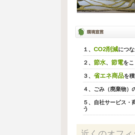
CO2削減
１、
につな
節水
節電
２、
、
をこ
省エネ商品
３、
を積
４、ごみ（廃棄物）
５、自社サービス・
う
近くのオフィ