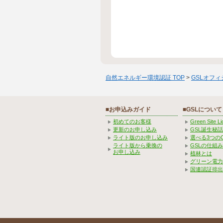
自然エネルギー環境認証 TOP
>
GSLオフ
■お申込みガイド
■GSLについて
初めてのお客様
Green Site 
更新のお申し込み
GSL誕生秘話
ライト版のお申し込み
選べる3つの
ライト版から乗換の
GSLの仕組
お申し込み
植林とは
グリーン電力
国連認証排出