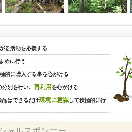
がる活動を応援する
まめに行う
極的に購入する事を心がける
再利用
の分別を行い、
を心がける
環境に意識
商品はできるだけ
して積極的に行
シャルスポンサー