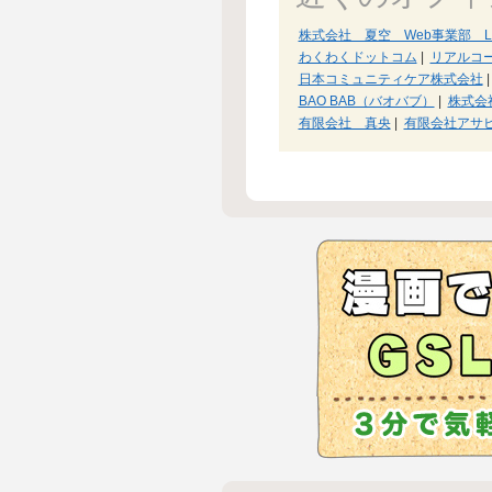
株式会社 夏空 Web事業部 L-pl
わくわくドットコム
|
リアルコ
日本コミュニティケア株式会社
|
BAO BAB（バオバブ）
|
株式会
有限会社 真央
|
有限会社アサ