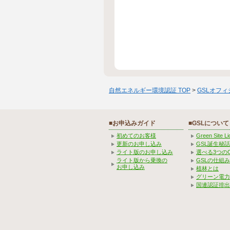
自然エネルギー環境認証 TOP
>
GSLオフ
■お申込みガイド
■GSLについて
初めてのお客様
Green Site 
更新のお申し込み
GSL誕生秘話
ライト版のお申し込み
選べる3つの
ライト版から乗換の
GSLの仕組
お申し込み
植林とは
グリーン電力
国連認証排出