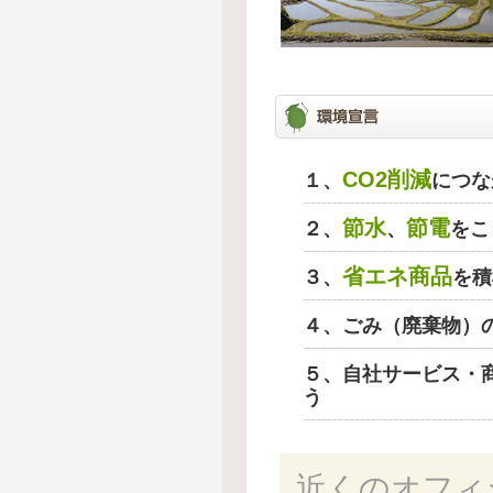
CO2削減
１、
につな
節水
節電
２、
、
をこ
省エネ商品
３、
を積
４、ごみ（廃棄物）
５、自社サービス・
う
近くのオフィ