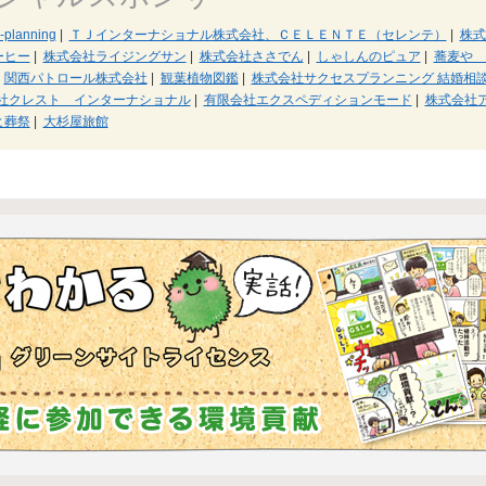
anning
|
ＴＪインターナショナル株式会社、ＣＥＬＥＮＴＥ（セレンテ）
|
株式
ーヒー
|
株式会社ライジングサン
|
株式会社ささでん
|
しゃしんのピュア
|
蕎麦や 
関西パトロール株式会社
|
観葉植物図鑑
|
株式会社サクセスプランニング 結婚相
社クレスト インターナショナル
|
有限会社エクスペディションモード
|
株式会社
ヒ葬祭
|
大杉屋旅館