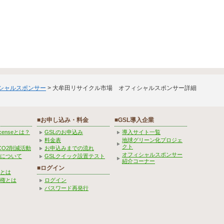
ィシャルスポンサー
> 大牟田リサイクル市場 オフィシャルスポンサー詳細
■お申し込み・料金
■GSL導入企業
Licenseとは？
GSLのお申込み
導入サイト一覧
料金表
地球グリーン化プロジェ
クト
CO2削減活動
お申込みまでの流れ
オフィシャルスポンサー
みについて
GSLクイック設置テスト
紹介コーナー
■ログイン
とは
権とは
ログイン
パスワード再発行