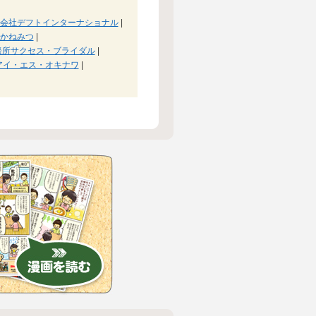
会社デフトインターナショナル
|
かねみつ
|
談所サクセス・ブライダル
|
アイ・エス・オキナワ
|