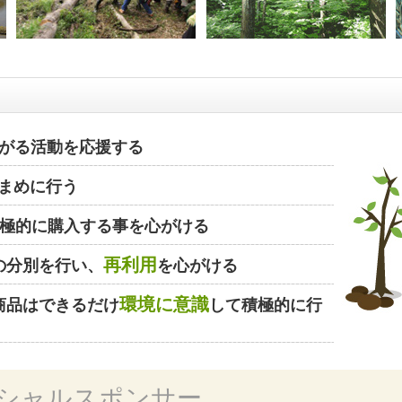
がる活動を応援する
まめに行う
極的に購入する事を心がける
再利用
の分別を行い、
を心がける
環境に意識
商品はできるだけ
して積極的に行
シャルスポンサー