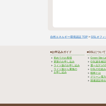
自然エネルギー環境認証 TOP
>
GSLオフ
■お申込みガイド
■GSLについて
初めてのお客様
Green Site 
更新のお申し込み
GSL誕生秘話
ライト版のお申し込み
選べる3つの
ライト版から乗換の
GSLの仕組
お申し込み
植林とは
グリーン電力
国連認証排出