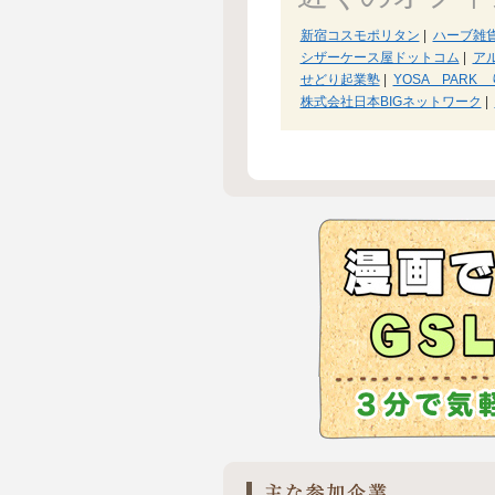
新宿コスモポリタン
|
ハーブ雑
シザーケース屋ドットコム
|
ア
せどり起業塾
|
YOSA PARK
株式会社日本BIGネットワーク
|