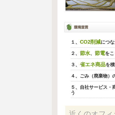
CO2削減
１、
につな
節水
節電
２、
、
をこ
省エネ商品
３、
を積
４、ごみ（廃棄物）
５、自社サービス・
う
近くのオフィ