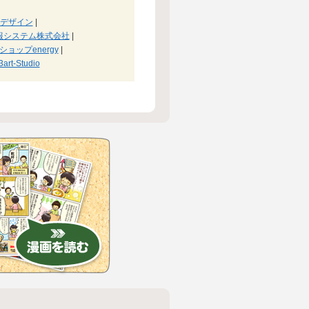
デザイン
|
報システム株式会社
|
ョップenergy
|
3art-Studio