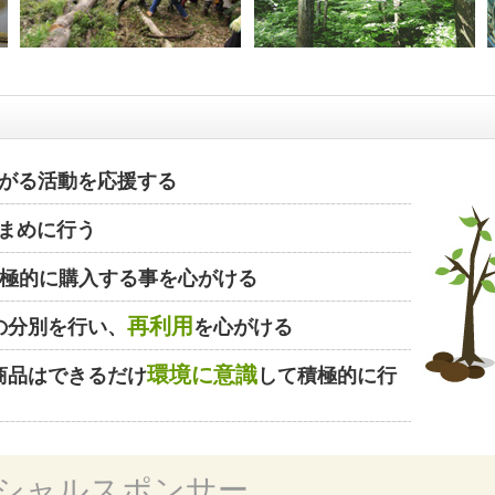
がる活動を応援する
まめに行う
極的に購入する事を心がける
再利用
の分別を行い、
を心がける
環境に意識
商品はできるだけ
して積極的に行
シャルスポンサー