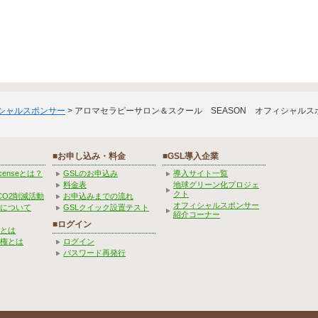
ィシャルスポンサー
> アロマセラピーサロン＆スクール SEASON オフィシャル
■お申し込み・料金
■GSL導入企業
Licenseとは？
GSLのお申込み
導入サイト一覧
料金表
地球グリーン化プロジェ
クト
CO2削減活動
お申込みまでの流れ
オフィシャルスポンサー
みについて
GSLクイック設置テスト
紹介コーナー
■ログイン
とは
権とは
ログイン
パスワード再発行