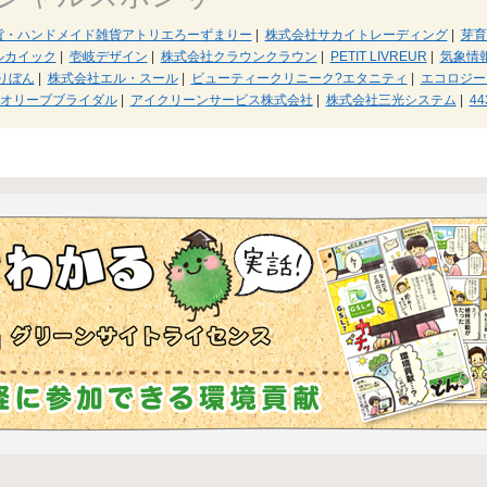
貨・ハンドメイド雑貨アトリエろーずまりー
|
株式会社サカイトレーディング
|
芽育
ルカイック
|
壱岐デザイン
|
株式会社クラウンクラウン
|
PETIT LIVREUR
|
気象情
 りぼん
|
株式会社エル・スール
|
ビューティークリニーク?エタニティ
|
エコロジーシ
オリーブブライダル
|
アイクリーンサービス株式会社
|
株式会社三光システム
|
44