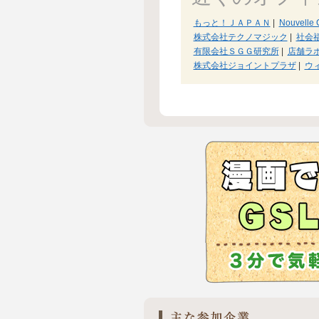
もっと！ＪＡＰＡＮ
|
Nouvell
株式会社テクノマジック
|
社会
有限会社ＳＧＧ研究所
|
店舗ラ
株式会社ジョイントプラザ
|
ウ