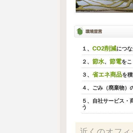
CO2削減
１、
につな
節水
節電
２、
、
をこ
省エネ商品
３、
を積
４、ごみ（廃棄物）
５、自社サービス・
う
近くのオフィ