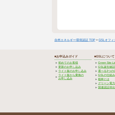
自然エネルギー環境認証 TOP
>
GSLオフ
■お申込みガイド
■GSLについて
初めてのお客様
Green Site 
更新のお申し込み
GSL誕生秘話
ライト版のお申し込み
選べる3つの
ライト版から乗換の
GSLの仕組
お申し込み
植林とは
グリーン電力
国連認証排出