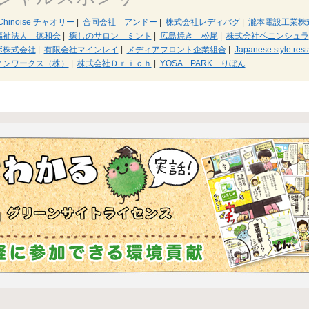
e Chinoise チャオリー
|
合同会社 アンドー
|
株式会社レディバグ
|
瀧本電設工業株
福祉法人 徳和会
|
癒しのサロン ミント
|
広島焼き 松尾
|
株式会社ペニンシュラ
ボ株式会社
|
有限会社マインレイ
|
メディアフロント企業組合
|
Japanese style res
ィンワークス（株）
|
株式会社Ｄｒｉｃｈ
|
YOSA PARK りぼん