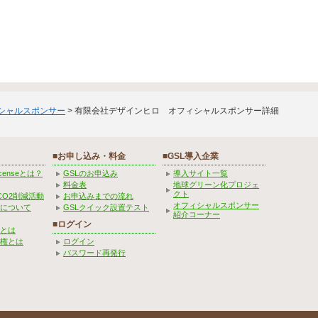
ィシャルスポンサー
> 有限会社デザインヒロ オフィシャルスポンサー詳細
■お申し込み・料金
■GSL導入企業
Licenseとは？
GSLのお申込み
導入サイト一覧
料金表
地球グリーン化プロジェ
クト
CO2削減活動
お申込みまでの流れ
オフィシャルスポンサー
みについて
GSLクイック設置テスト
紹介コーナー
■ログイン
とは
権とは
ログイン
パスワード再発行