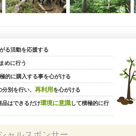
がる活動を応援する
まめに行う
極的に購入する事を心がける
再利用
の分別を行い、
を心がける
環境に意識
商品はできるだけ
して積極的に行
シャルスポンサー