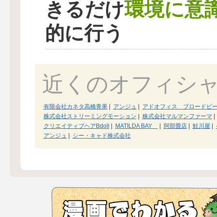
環境に意
きるだけ
的に行う
近くのオフィシ
有限会社カネタ高橋青果
|
アンジュ
|
アドオフィス ブロードビ
株式会社ストリーミングモーション
|
株式会社マルマンファーマ
|
クリエイティブヘアBdoll
|
MATILDA BAY
|
阿部畳店
|
鮭川屋
|
アンジュ
|
シー・キャド株式会社