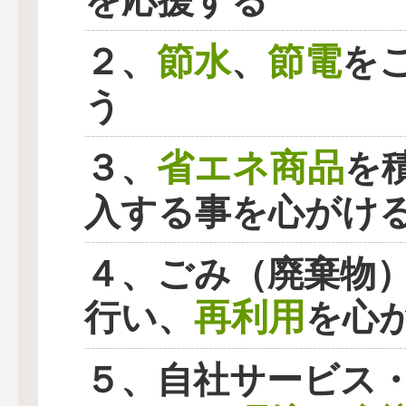
を応援する
節水
節電
２、
、
を
う
省エネ商品
３、
を
入する事を心がけ
４、ごみ（廃棄物
再利用
行い、
を心
５、自社サービス