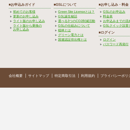
■お申込みガイド
■GSLについて
■お申し込み・料金
初めてのお客様
Green Site Licenseとは？
GSLのお申込み
更新のお申し込み
GSL誕生秘話
料金表
ライト版のお申し込み
選べる3つのCO2削減活動
お申込みまでの流
ライト版から乗換の
GSLの仕組みについて
GSLクイック設置
お申し込み
植林とは
■ログイン
グリーン電力とは
国連認証排出権とは
ログイン
パスワード再発行
会社概要
サイトマップ
特定商取引法
利用規約
プライバシーポリ