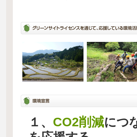
CO2削減
１、
につ