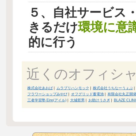
５、自社サービス
環境に意
きるだけ
的に行う
近くのオフィシ
株式会社あおば
|
ムラブリハンモック
|
株式会社うちなーうぇぶ
|
フラワーショップみやび
|
オフグリッド蓄電池
|
有限会社丸正開
三者学習塾 Eire(アイル)
|
大城哲男
|
お助けうさぎ
|
BLAZE CLIN