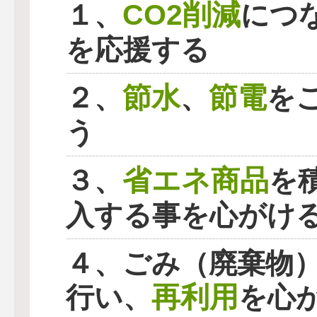
CO2削減
１、
につ
を応援する
節水
節電
２、
、
を
う
省エネ商品
３、
を
入する事を心がけ
４、ごみ（廃棄物
再利用
行い、
を心