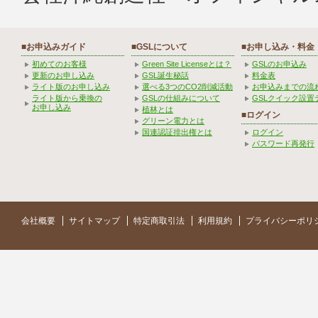
■お申込みガイド
■GSLについて
■お申し込み・料金
初めてのお客様
Green Site Licenseとは？
GSLのお申込み
更新のお申し込み
GSL誕生秘話
料金表
ライト版のお申し込み
選べる3つのCO2削減活動
お申込みまでの流
ライト版から乗換の
GSLの仕組みについて
GSLクイック設置
お申し込み
植林とは
■ログイン
グリーン電力とは
国連認証排出権とは
ログイン
パスワード再発行
会社概要
サイトマップ
特定商取引法
利用規約
プライバシーポリ