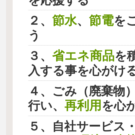
を応援する
節水
節電
２、
、
を
う
省エネ商品
３、
を
入する事を心がけ
４、ごみ（廃棄物
再利用
行い、
を心
５、自社サービス