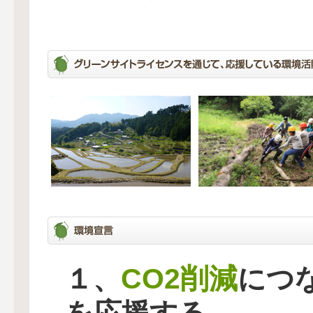
CO2削減
１、
につ