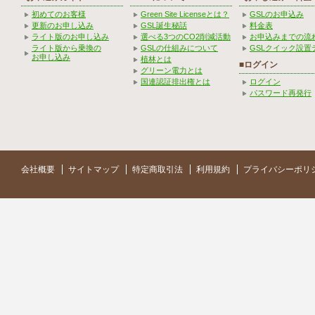
初めてのお客様
Green Site Licenseとは？
GSLのお申込み
更新のお申し込み
GSL誕生秘話
料金表
ライト版のお申し込み
選べる3つのCO2削減活動
お申込みまでの流
ライト版から乗換の
GSLの仕組みについて
GSLクイック設置
お申し込み
植林とは
■ログイン
グリーン電力とは
国連認証排出権とは
ログイン
パスワード再発行
会社概要
サイトマップ
特定商取引法
利用規約
プライバシーポリ