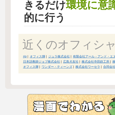
環境に意
きるだけ
的に行う
近くのオフィシ
rip
|
オフィス輝
|
ジュラ株式会社
|
有限会社アール・アンド・エ
日本語教師ジョブ株式会社
|
広島犬友社
|
株式会社寺田鉄工所
|
オフィス輝
|
ワンダー・ティーンズ
|
株式会社ワーセラ
|
合同会