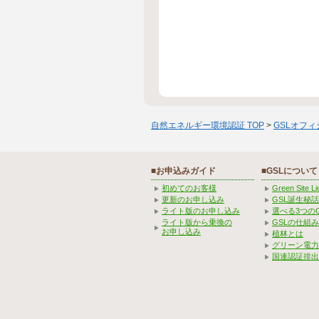
自然エネルギー環境認証 TOP
>
GSLオフ
■お申込みガイド
■GSLについて
初めてのお客様
Green Site 
更新のお申し込み
GSL誕生秘話
ライト版のお申し込み
選べる3つの
ライト版から乗換の
GSLの仕組
お申し込み
植林とは
グリーン電力
国連認証排出