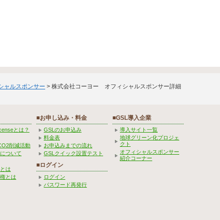
ィシャルスポンサー
> 株式会社コーヨー オフィシャルスポンサー詳細
■お申し込み・料金
■GSL導入企業
Licenseとは？
GSLのお申込み
導入サイト一覧
料金表
地球グリーン化プロジェ
クト
CO2削減活動
お申込みまでの流れ
オフィシャルスポンサー
みについて
GSLクイック設置テスト
紹介コーナー
■ログイン
とは
権とは
ログイン
パスワード再発行