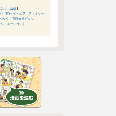
レント
|
企画
|
ト
|
(有)ケイ・エフ・ファミリー
|
バック
|
有限会社ビッツ
|
ークリエーション
|