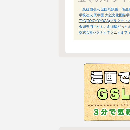
一般社団法人 全国鳥獣害・衛生
学校法人 岡学園 大阪文化国際学
TYG(TOKYOYOGA)プラクティ
金網専門サイト／金網屋どっとネ
株式会社ハタナカテクニカルフ