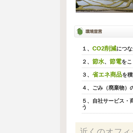
CO2削減
１、
につな
節水
節電
２、
、
をこ
省エネ商品
３、
を積
４、ごみ（廃棄物）
５、自社サービス・
う
近くのオフィ