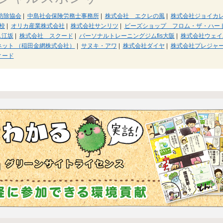
防除協会
|
中島社会保険労務士事務所
|
株式会社 エクレの風
|
株式会社ジョイカ
校
|
オリカ産業株式会社
|
株式会社サンリツ
|
ビーズショップ フロム・ザ・ハー
ス江坂
|
株式会社 スクード
|
パーソナルトレーニングジムfis大阪
|
株式会社ウェイ
ット （稲田金網株式会社）
|
サヌキ・アワ
|
株式会社ダイヤ
|
株式会社プレジャ
ィード