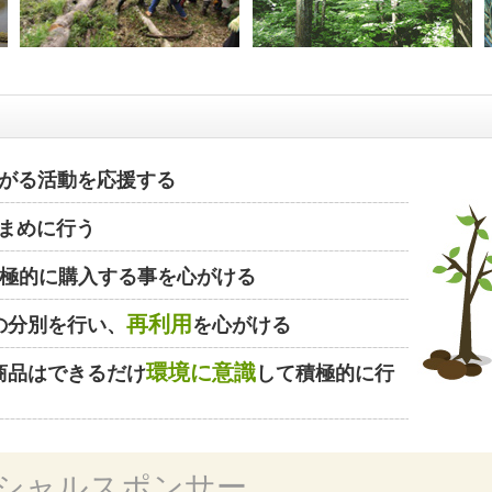
がる活動を応援する
まめに行う
極的に購入する事を心がける
再利用
の分別を行い、
を心がける
環境に意識
商品はできるだけ
して積極的に行
シャルスポンサー