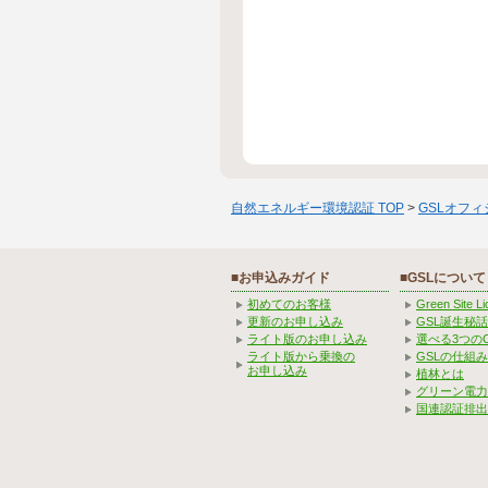
自然エネルギー環境認証 TOP
>
GSLオフ
■お申込みガイド
■GSLについて
初めてのお客様
Green Site 
更新のお申し込み
GSL誕生秘話
ライト版のお申し込み
選べる3つの
ライト版から乗換の
GSLの仕組
お申し込み
植林とは
グリーン電力
国連認証排出