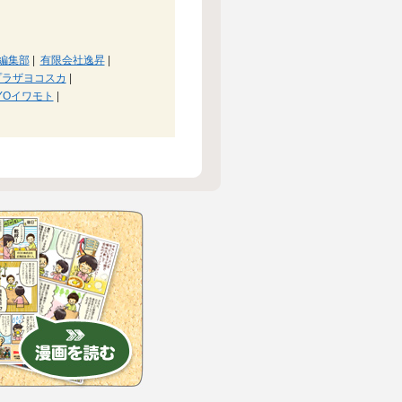
編集部
|
有限会社逸昇
|
プラザヨコスカ
|
YOイワモト
|