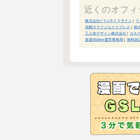
近くのオフィ
株式会社ﾄﾞﾘｰﾑライフライン
|
ラ
赤帽タマフジエクスプレス
|
株式
工人舎デザイン株式会社
|
おも
派遣Walker運営事務局
|
無料就