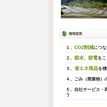
CO2削減
１、
につな
節水
節電
２、
、
をこ
省エネ商品
３、
を積
４、ごみ（廃棄物）
５、自社サービス・
う