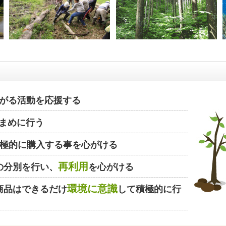
がる活動を応援する
まめに行う
極的に購入する事を心がける
再利用
の分別を行い、
を心がける
環境に意識
商品はできるだけ
して積極的に行