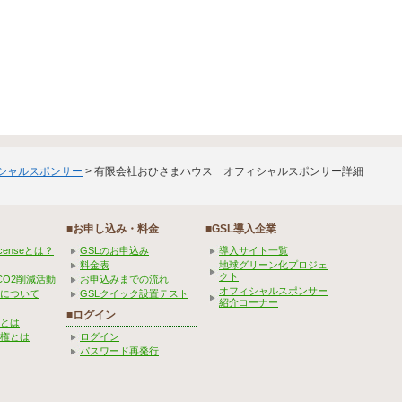
ィシャルスポンサー
> 有限会社おひさまハウス オフィシャルスポンサー詳細
■お申し込み・料金
■GSL導入企業
Licenseとは？
GSLのお申込み
導入サイト一覧
料金表
地球グリーン化プロジェ
クト
CO2削減活動
お申込みまでの流れ
オフィシャルスポンサー
みについて
GSLクイック設置テスト
紹介コーナー
■ログイン
とは
権とは
ログイン
パスワード再発行