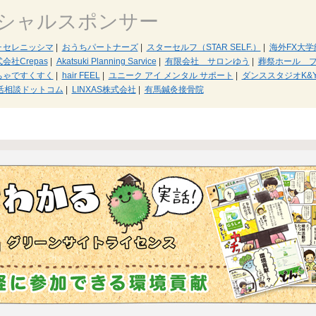
シャルスポンサー
･セレニッシマ
|
おうちパートナーズ
|
スターセルフ（STAR SELF.）
|
海外FX大学
会社Crepas
|
Akatsuki Planning Sarvice
|
有限会社 サロンゆう
|
葬祭ホール 
ちゃですくすく
|
hair FEEL
|
ユニーク アイ メンタル サポート
|
ダンススタジオK&
活相談ドットコム
|
LINXAS株式会社
|
有馬鍼灸接骨院