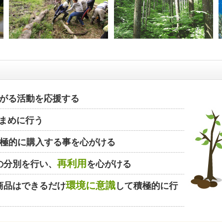
がる活動を応援する
まめに行う
極的に購入する事を心がける
再利用
の分別を行い、
を心がける
環境に意識
商品はできるだけ
して積極的に行