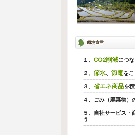
CO2削減
１、
につな
節水
節電
２、
、
をこ
省エネ商品
３、
を積
４、ごみ（廃棄物）
５、自社サービス・
う