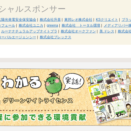
シャルスポンサー
太陽光発電安全保安協会
|
株式会社升喜
|
東邦レオ株式会社
|
KSクリエイト
|
ブラ
ネフェール
|
株式会社ユニカ
|
greena
|
株式会社 トータル環境
|
メディアリバー
ルーナナチュラルアップナイトブラ
|
株式会社オークファン
|
美.ドレス
|
株式会
ローバルエージェンシー
|
株式会社ブレックス