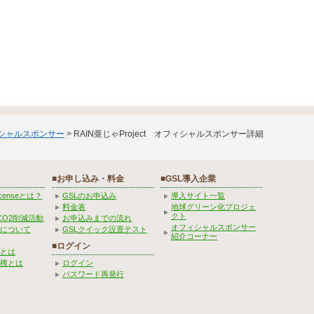
ィシャルスポンサー
> RAIN亜じゃProject オフィシャルスポンサー詳細
■お申し込み・料金
■GSL導入企業
Licenseとは？
GSLのお申込み
導入サイト一覧
料金表
地球グリーン化プロジェ
クト
CO2削減活動
お申込みまでの流れ
オフィシャルスポンサー
みについて
GSLクイック設置テスト
紹介コーナー
■ログイン
とは
権とは
ログイン
パスワード再発行