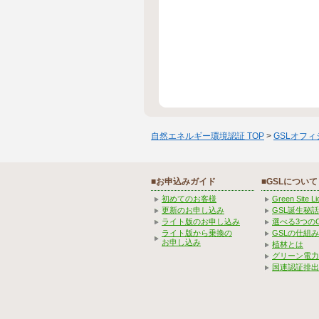
自然エネルギー環境認証 TOP
>
GSLオフ
■お申込みガイド
■GSLについて
初めてのお客様
Green Site 
更新のお申し込み
GSL誕生秘話
ライト版のお申し込み
選べる3つの
ライト版から乗換の
GSLの仕組
お申し込み
植林とは
グリーン電力
国連認証排出