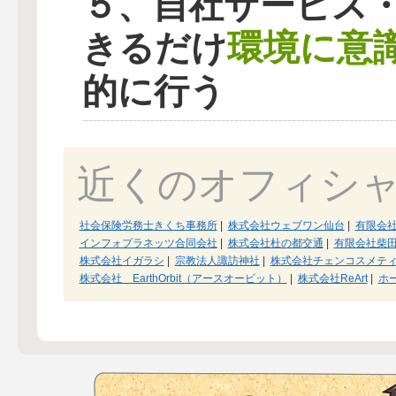
５、自社サービス
環境に意
きるだけ
的に行う
近くのオフィシ
社会保険労務士きくち事務所
|
株式会社ウェブワン仙台
|
有限会
インフォプラネッツ合同会社
|
株式会社杜の都交通
|
有限会社柴
株式会社イガラシ
|
宗教法人諏訪神社
|
株式会社チェンコスメテ
株式会社 EarthOrbit（アースオービット）
|
株式会社ReArt
|
ホ