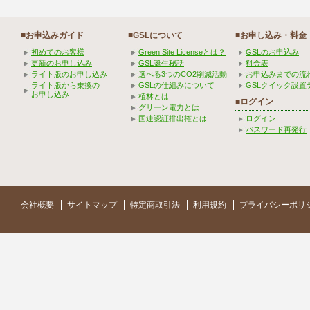
■お申込みガイド
■GSLについて
■お申し込み・料金
初めてのお客様
Green Site Licenseとは？
GSLのお申込み
更新のお申し込み
GSL誕生秘話
料金表
ライト版のお申し込み
選べる3つのCO2削減活動
お申込みまでの流
ライト版から乗換の
GSLの仕組みについて
GSLクイック設置
お申し込み
植林とは
■ログイン
グリーン電力とは
国連認証排出権とは
ログイン
パスワード再発行
会社概要
サイトマップ
特定商取引法
利用規約
プライバシーポリ