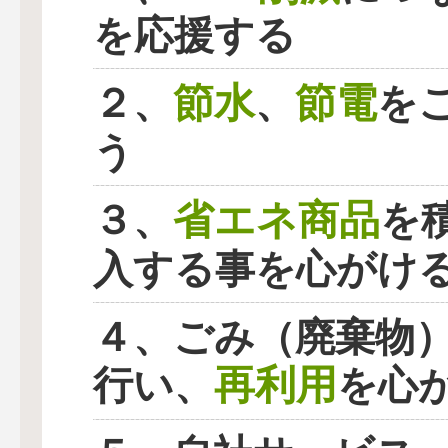
を応援する
節水
節電
２、
、
を
う
省エネ商品
３、
を
入する事を心がけ
４、ごみ（廃棄物
再利用
行い、
を心