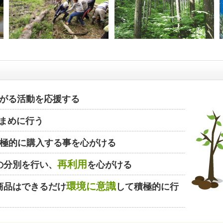
がる活動を応援する
まめに行う
極的に購入する事を心がける
再利用
の分別を行い、
を心がける
環境に意識
商品はできるだけ
して積極的に行