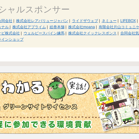
シャルスポンサー
合同会社
|
株式会社レアバリュージャパン
|
ライドザウェブ
|
ネミュー
|
LIFEBOX
|
ョナル
|
株式会社アプライム
|
絵巻本舗
|
株式会社moana
|
有限会社片山コミュニ
ナビ株式会社
|
ウェルビースパイン練馬
|
株式会社クイックレスポンス
|
合同会社気
ラインショップ