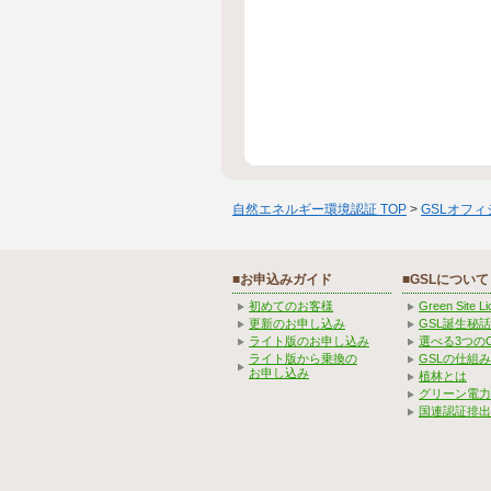
自然エネルギー環境認証 TOP
>
GSLオフ
■お申込みガイド
■GSLについて
初めてのお客様
Green Site 
更新のお申し込み
GSL誕生秘話
ライト版のお申し込み
選べる3つの
ライト版から乗換の
GSLの仕組
お申し込み
植林とは
グリーン電力
国連認証排出