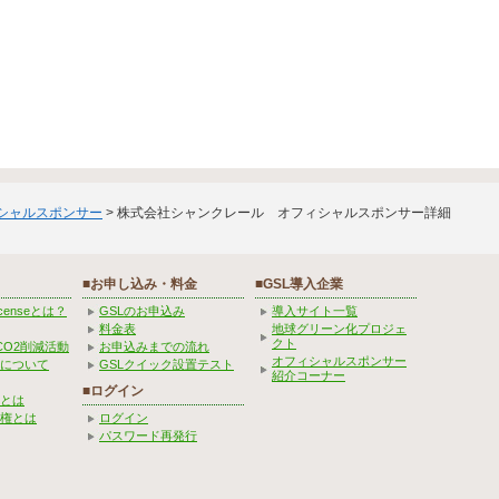
ィシャルスポンサー
> 株式会社シャンクレール オフィシャルスポンサー詳細
■お申し込み・料金
■GSL導入企業
Licenseとは？
GSLのお申込み
導入サイト一覧
料金表
地球グリーン化プロジェ
クト
CO2削減活動
お申込みまでの流れ
オフィシャルスポンサー
みについて
GSLクイック設置テスト
紹介コーナー
■ログイン
とは
権とは
ログイン
パスワード再発行