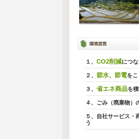
CO2削減
１、
につな
節水
節電
２、
、
をこ
省エネ商品
３、
を積
４、ごみ（廃棄物）
５、自社サービス・
う