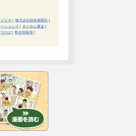
ビビカ
|
株式会社財経新聞社
|
ケーションズ
|
あどみん募金
|
づけば
|
塾生情報局
|