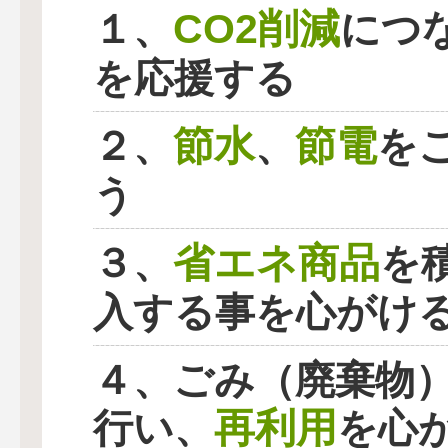
CO2削減
１、
につ
を応援する
節水
節電
２、
、
を
う
省エネ商品
３、
を
入する事を心がけ
４、ごみ（廃棄物
再利用
行い、
を心