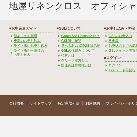
地屋リネンクロス オフィシャ
■お申込みガイド
■GSLについて
■お申し込み・料金
初めてのお客様
Green Site Licenseとは？
GSLのお申込み
更新のお申し込み
GSL誕生秘話
料金表
ライト版のお申し込み
選べる3つのCO2削減活動
お申込みまでの流
ライト版から乗換の
GSLの仕組みについて
GSLクイック設置
お申し込み
植林とは
■ログイン
グリーン電力とは
国連認証排出権とは
ログイン
パスワード再発行
会社概要
サイトマップ
特定商取引法
利用規約
プライバシーポリ