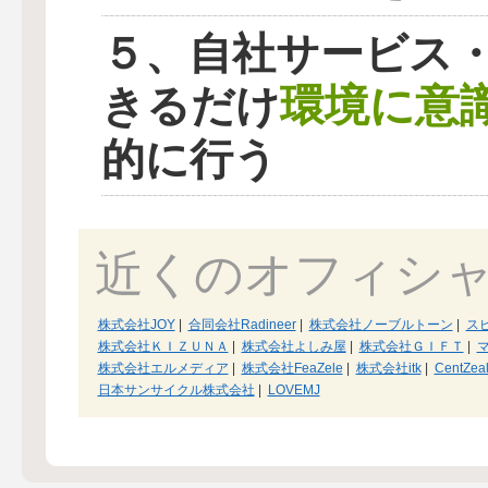
５、自社サービス
環境に意
きるだけ
的に行う
近くのオフィシ
株式会社JOY
|
合同会社Radineer
|
株式会社ノーブルトーン
|
ス
株式会社ＫＩＺＵＮＡ
|
株式会社よしみ屋
|
株式会社ＧＩＦＴ
|
株式会社エルメディア
|
株式会社FeaZele
|
株式会社itk
|
CentZe
日本サンサイクル株式会社
|
LOVEMJ